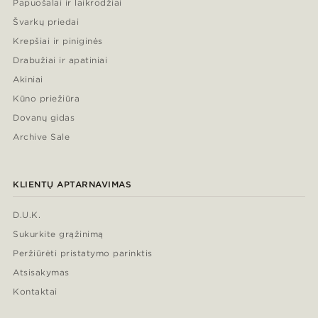
Papuošalai ir laikrodžiai
Švarkų priedai
Krepšiai ir piniginės
Drabužiai ir apatiniai
Akiniai
Kūno priežiūra
Dovanų gidas
Archive Sale
KLIENTŲ APTARNAVIMAS
D.U.K.
Sukurkite grąžinimą
Peržiūrėti pristatymo parinktis
Atsisakymas
Kontaktai