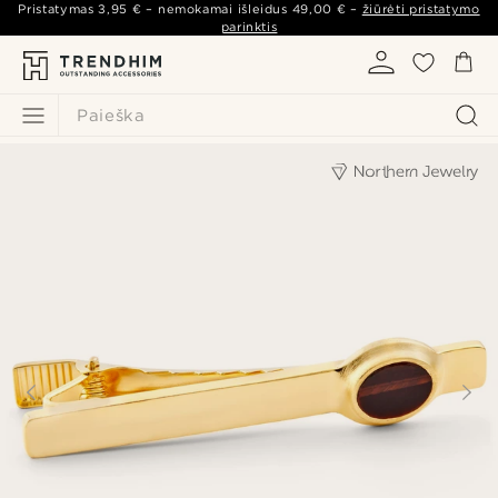
Pristatymas
3,95 €
– nemokamai išleidus
49,00 €
–
žiūrėti pristatymo
parinktis
Paieška