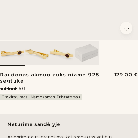
Raudonas akmuo auksiniame 925
129,00 €
segtuke
5.0
Graviravimas
Nemokamas Pristatymas
Neturime sandėlyje
Ar norite gauti pranešimą, kai produktas vėl bus