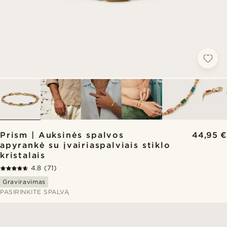
Prism | Auksinės spalvos
44,95 €
apyrankė su įvairiaspalviais stiklo
kristalais
4.8
(71)
Graviravimas
PASIRINKITE SPALVĄ