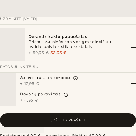
UŽBAIKITE ĮVAIZDĮ
Derantis kaklo papuošalas
Prism | Auksinės spalvos grandinėlė su
įvairiaspalviais stiklo kristalais
+
59,95 €
53,95 €
PATOBULINKITE SU
Asmeninis graviravimas
+
17,95 €
Dovanų pakavimas
+
4,95 €
ĮDĖTI Į KREPŠELĮ
Pristatymas 4,00 € – nemokamai išleidus 49,00 €