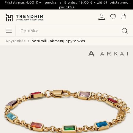
Pristatymas
4,00 €
– nemokamai išleidus
49,00 €
–
žiūrėti pristatymo
parinktis
Paieška
Apyrankės
Natūralių akmenų apyrankės