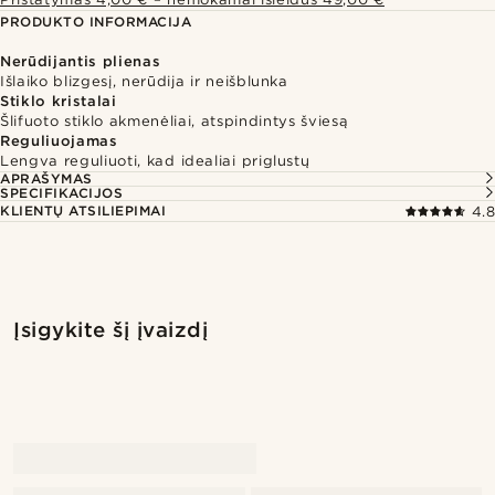
PRODUKTO INFORMACIJA
Nerūdijantis plienas
Išlaiko blizgesį, nerūdija ir neišblunka
Stiklo kristalai
Šlifuoto stiklo akmenėliai, atspindintys šviesą
Reguliuojamas
Lengva reguliuoti, kad idealiai priglustų
APRAŠYMAS
SPECIFIKACIJOS
KLIENTŲ ATSILIEPIMAI
4.8
Įsigykite šį įvaizdį
Įsigykit
Įsigykite šį įvaizdį
@marcossapere
@pabloceazar