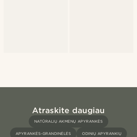
Atraskite daugiau
NATŪRALIŲ AKMENŲ APYRANKĖS
APYRANKĖS-GRANDINĖLĖS
ODINIŲ APYRANKIŲ