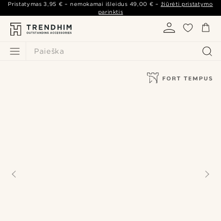
Pristatymas
3,95 €
– nemokamai išleidus
49,00 €
–
žiūrėti pristatymo
parinktis
Paieška