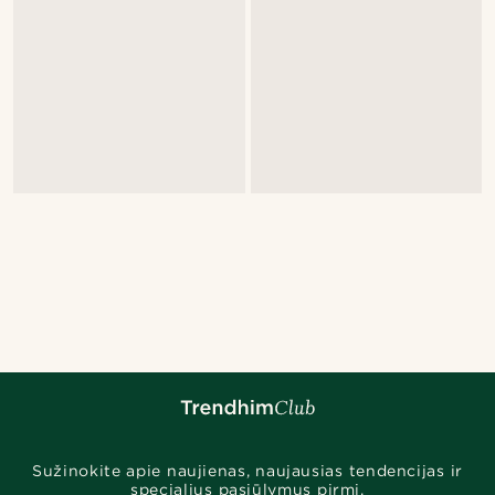
Sužinokite apie naujienas, naujausias tendencijas ir
specialius pasiūlymus pirmi.