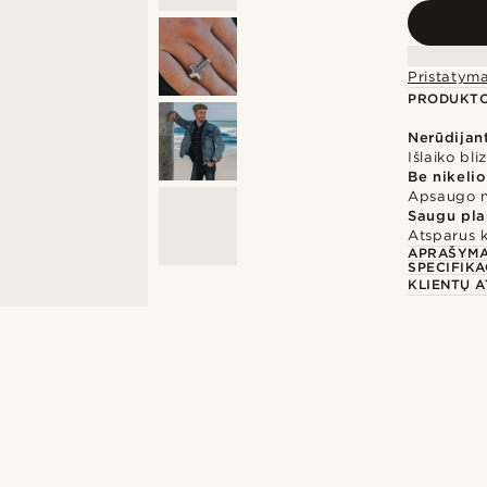
Pristatym
PRODUKTO
Nerūdijant
Išlaiko bli
Be nikelio
Apsaugo nu
Saugu pla
Atsparus 
APRAŠYM
SPECIFIKA
KLIENTŲ A
Įsigykite šį įvaizdį
Įs
rciia01
@daniigarciia01