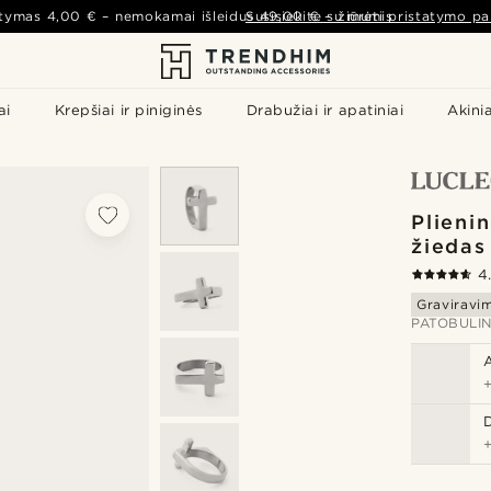
atymas
4,00 €
– nemokamai išleidus
Susisiekite su mumis
49,00 €
–
žiūrėti pristatymo pa
ai
Krepšiai ir piniginės
Drabužiai ir apatiniai
Akinia
Plieni
žiedas
4
Graviravi
PATOBULIN