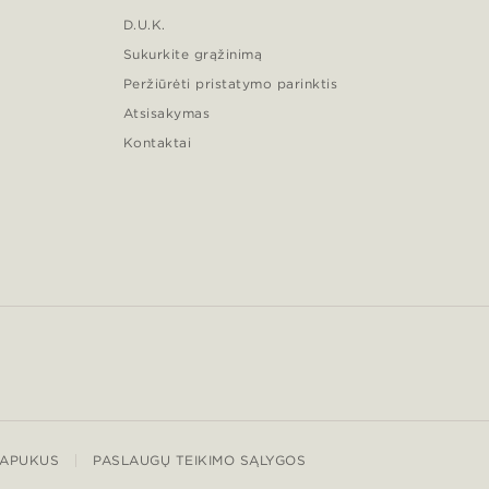
D.U.K.
Sukurkite grąžinimą
Peržiūrėti pristatymo parinktis
Atsisakymas
Kontaktai
LAPUKUS
PASLAUGŲ TEIKIMO SĄLYGOS