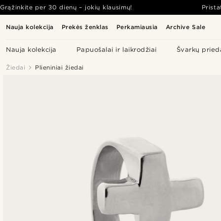
Grąžinkite per 30 dienų – jokių klausimų!
Prist
Nauja kolekcija
Prekės ženklas
Perkamiausia
Archive Sale
Nauja kolekcija
Papuošalai ir laikrodžiai
Švarkų pried
Žiedai
Plieniniai žiedai