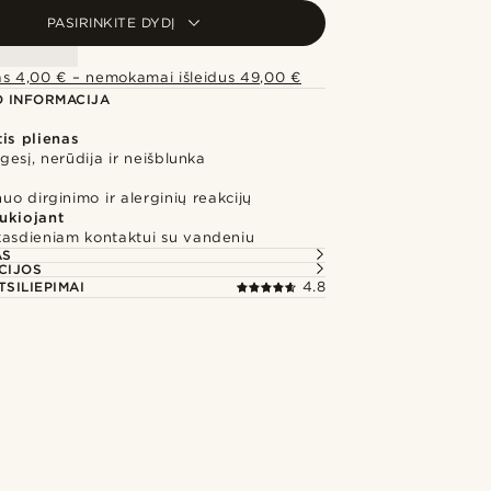
PASIRINKITE DYDĮ
as 4,00 € – nemokamai išleidus 49,00 €
 INFORMACIJA
is plienas
zgesį, nerūdija ir neišblunka
o dirginimo ir alerginių reakcijų
ukiojant
kasdieniam kontaktui su vandeniu
AS
CIJOS
TSILIEPIMAI
4.8
igykite šį įvaizdį
Įsigykite šį įv
@daniigarciia01