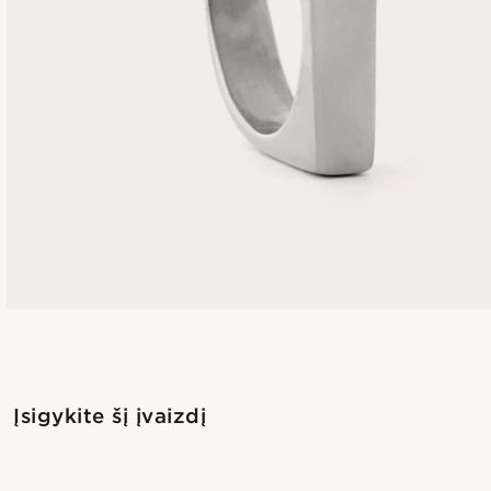
Įsigykite šį įvaizdį
Įsigykite šį įvaizdį
@daniigarciia01
@daniiga