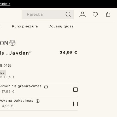
rinktis
Paieška
i
Kūno priežiūra
Dovanų gidas
nis „Jayden“
34,95 €
.8
(46)
mas
KITE SU
Asmeninis graviravimas
+
17,95 €
Dovanų pakavimas
+
4,95 €