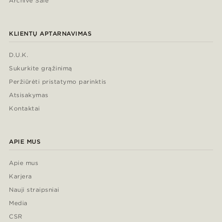
Archive Sale
KLIENTŲ APTARNAVIMAS
D.U.K.
Sukurkite grąžinimą
Peržiūrėti pristatymo parinktis
Atsisakymas
Kontaktai
APIE MUS
Apie mus
Karjera
Nauji straipsniai
Media
CSR