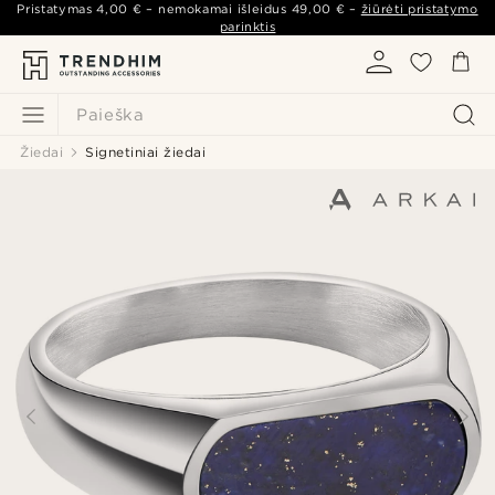
Pristatymas
4,00 €
– nemokamai išleidus
49,00 €
–
žiūrėti pristatymo
parinktis
Paieška
Žiedai
Signetiniai žiedai