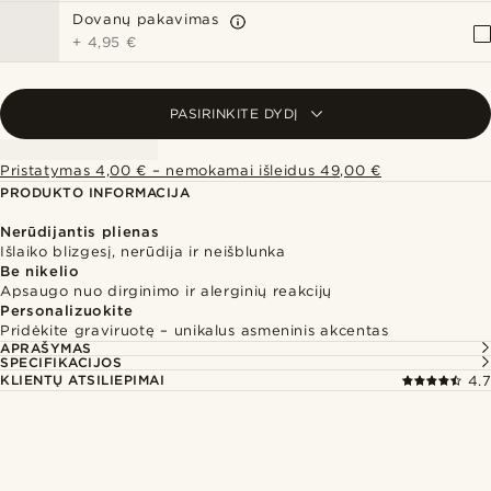
Dovanų pakavimas
+
4,95 €
PASIRINKITE DYDĮ
Pristatymas 4,00 € – nemokamai išleidus 49,00 €
PRODUKTO INFORMACIJA
Nerūdijantis plienas
Išlaiko blizgesį, nerūdija ir neišblunka
Be nikelio
Apsaugo nuo dirginimo ir alerginių reakcijų
Personalizuokite
Pridėkite graviruotę – unikalus asmeninis akcentas
APRAŠYMAS
SPECIFIKACIJOS
KLIENTŲ ATSILIEPIMAI
4.7