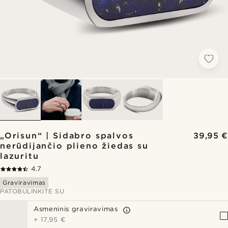
„Orisun“ | Sidabro spalvos
39,95 €
nerūdijančio plieno žiedas su
lazuritu
4.7
Graviravimas
PATOBULINKITE SU
Asmeninis graviravimas
+
17,95 €