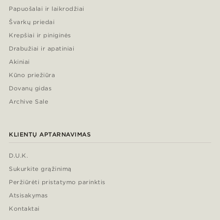
Papuošalai ir laikrodžiai
Švarkų priedai
Krepšiai ir piniginės
Drabužiai ir apatiniai
Akiniai
Kūno priežiūra
Dovanų gidas
Archive Sale
KLIENTŲ APTARNAVIMAS
D.U.K.
Sukurkite grąžinimą
Peržiūrėti pristatymo parinktis
Atsisakymas
Kontaktai