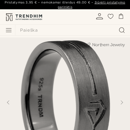
Pristatymas
3,95 €
– nemokamai išleidus
49,00 €
–
žiūrėti pristatymo
parinktis
Paieška