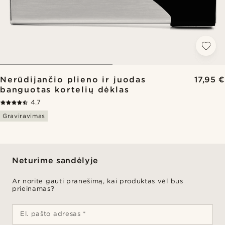
Nerūdijančio plieno ir juodas
17,95 €
banguotas kortelių dėklas
4.7
Graviravimas
Neturime sandėlyje
Ar norite gauti pranešimą, kai produktas vėl bus
prieinamas?
El. pašto adresas *