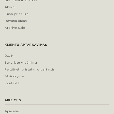
Drabužiai ir apatiniai
Akiniai
Kūno priežiūra
Dovanų gidas
Archive Sale
KLIENTŲ APTARNAVIMAS
D.U.K.
Sukurkite grąžinimą
Peržiūrėti pristatymo parinktis
Atsisakymas
Kontaktai
APIE MUS
Apie mus