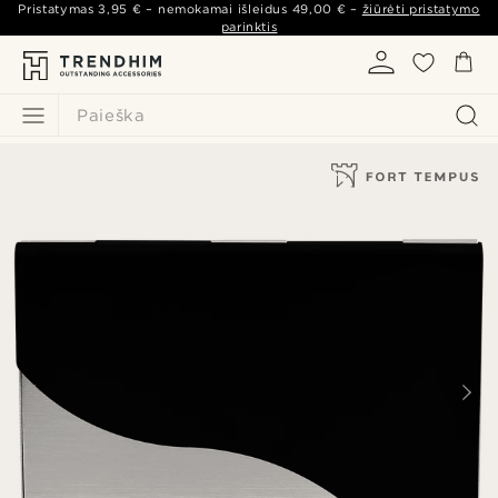
Pristatymas
3,95 €
– nemokamai išleidus
49,00 €
–
žiūrėti pristatymo
parinktis
Paieška