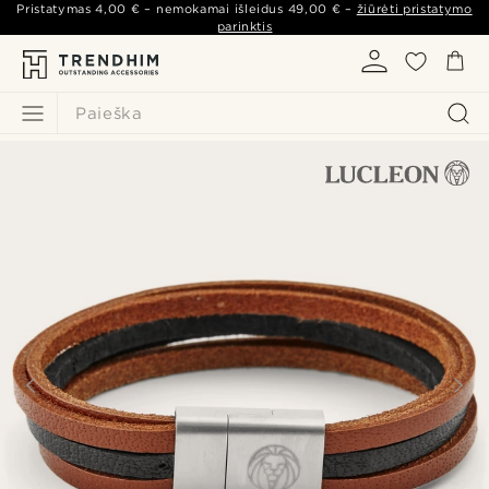
Pristatymas
4,00 €
– nemokamai išleidus
49,00 €
–
žiūrėti pristatymo
parinktis
Paieška