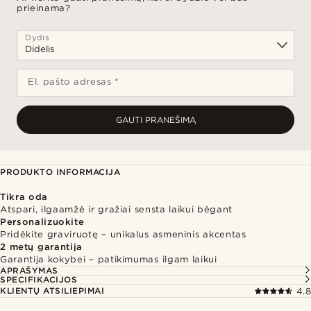
prieinama?
Dydis
El. pašto adresas *
GAUTI PRANEŠIMĄ
PRODUKTO INFORMACIJA
Tikra oda
Atspari, ilgaamžė ir gražiai sensta laikui bėgant
Personalizuokite
Pridėkite graviruotę – unikalus asmeninis akcentas
2 metų garantija
Garantija kokybei – patikimumas ilgam laikui
APRAŠYMAS
SPECIFIKACIJOS
KLIENTŲ ATSILIEPIMAI
4.8