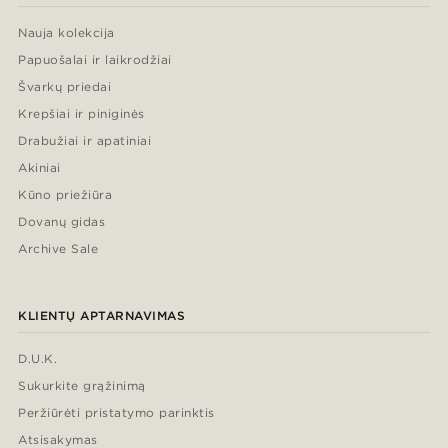
Nauja kolekcija
Papuošalai ir laikrodžiai
Švarkų priedai
Krepšiai ir piniginės
Drabužiai ir apatiniai
Akiniai
Kūno priežiūra
Dovanų gidas
Archive Sale
KLIENTŲ APTARNAVIMAS
D.U.K.
Sukurkite grąžinimą
Peržiūrėti pristatymo parinktis
Atsisakymas