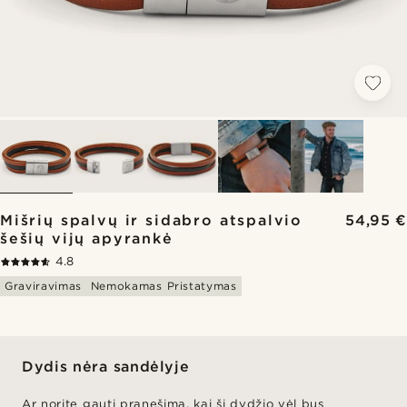
Mišrių spalvų ir sidabro atspalvio
54,95 €
šešių vijų apyrankė
4.8
Graviravimas
Nemokamas Pristatymas
Dydis nėra sandėlyje
Ar norite gauti pranešimą, kai ši dydžio vėl bus