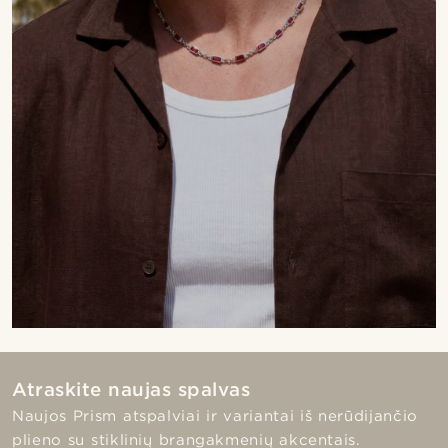
Atraskite naujas spalvas
Naujos Prism atspalviai ir variantai iš nerūdijančio
plieno su stiklinių brangakmenių akcentais.