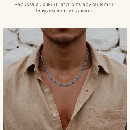
Papuošalai, sukurti atviroms apykaklėms ir
lengvesniems audiniams.