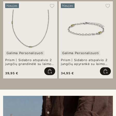
Naujas
Naujas
Galima Personalizuoti
Galima Personalizuoti
Prism | Sidabro atspalvio 2
Prism | Sidabro atspalvio 2
jungčių grandinėlė su laimo
jungčių apyrankė su laimo
spalvos stiklo kristalais
spalvos stiklo kristalais
39,95 €
34,95 €