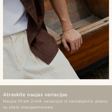
Atraskite naujas variacijas
Naujos Prism 2-link variacijos iš nerūdijančio plieno
su stiklo brangakmeniais.