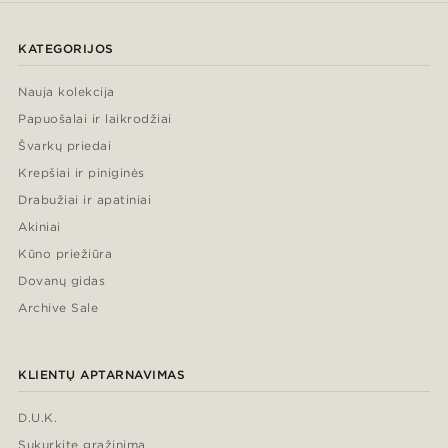
KATEGORIJOS
Nauja kolekcija
Papuošalai ir laikrodžiai
Švarkų priedai
Krepšiai ir piniginės
Drabužiai ir apatiniai
Akiniai
Kūno priežiūra
Dovanų gidas
Archive Sale
KLIENTŲ APTARNAVIMAS
D.U.K.
Sukurkite grąžinimą