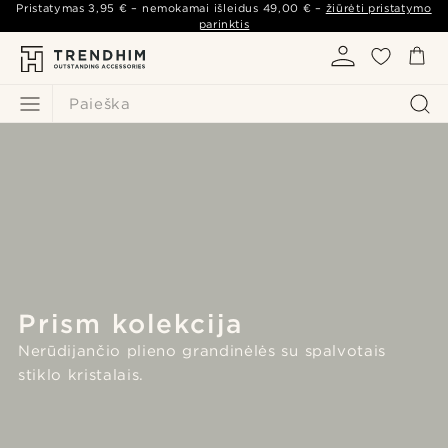
Pristatymas
3,95 €
– nemokamai išleidus
49,00 €
–
žiūrėti pristatymo
parinktis
Paieška
Prism kolekcija
Nerūdijančio plieno grandinėlės su spalvotais
stiklo kristalais.