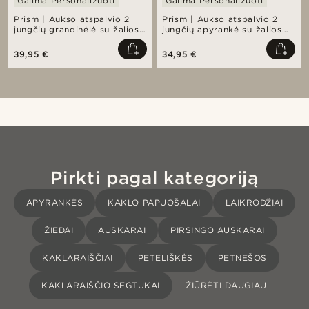
Galima Personalizuoti
Galima Personalizuoti
Prism | Aukso atspalvio 2
Prism | Aukso atspalvio 2
jungčių grandinėlė su žalios
jungčių apyrankė su žalios
spalvos stiklo kristalais
spalvos stiklo kristalais
39,95 €
34,95 €
Pirkti pagal kategoriją
APYRANKĖS
KAKLO PAPUOŠALAI
LAIKRODŽIAI
ŽIEDAI
AUSKARAI
PIRSINGO AUSKARAI
KAKLARAIŠČIAI
PETELIŠKĖS
PETNEŠOS
KAKLARAIŠČIO SEGTUKAI
ŽIŪRĖTI DAUGIAU