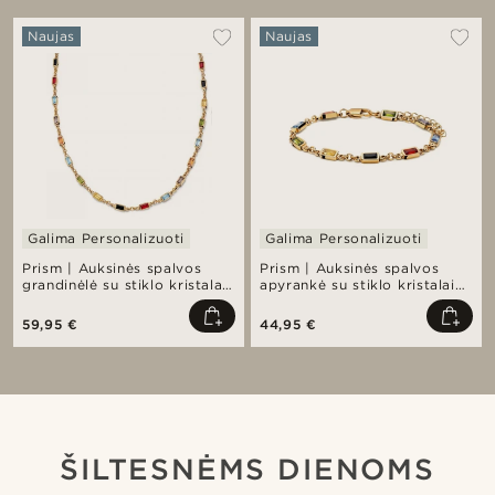
Naujas
Naujas
Galima Personalizuoti
Galima Personalizuoti
Prism | Auksinės spalvos
Prism | Auksinės spalvos
grandinėlė su stiklo kristalais
apyrankė su stiklo kristalais
Spectrum
Spectrum
59,95 €
44,95 €
ŠILTESNĖMS DIENOMS