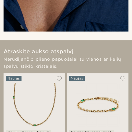
Atraskite aukso atspalvį
Nerūdijančio plieno papuošalai su vienos ar kelių
spalvų stiklo kristalais.
Naujas
Naujas