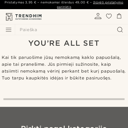
Pristatymas
3,95 €
– nemokamai išleidus
49,00 €
–
žiūrėti pristatymo
parinktis
Success
Paieška
You’ll be the first to know
YOU’RE ALL SET
Kai tik paruošime jūsų nemokamą kaklo papuošalą,
apie tai pranešime.
Jūs pirmieji sužinosite, kaip
atsiimti nemokamą vėrinį perkant bet kurį papuošalą.
Tuo tarpu kaupkitės idėjas ir būkite pasiruošęs.