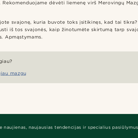
s. Rekomenduojame dėvėti liemenę virš Merovingų Mazg
ote svajonę, kuria buvote toks įsitikinęs, kad tai tikra? 
ti iš tos svajonės, kaip žinotumėte skirtumą tarp svajo
jas. Apmąstymams.
giau?
ugiau mazgų
e naujienas, naujausias tendencijas ir specialius pasiūlymus