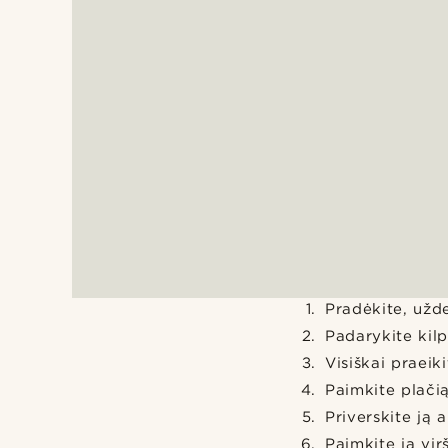
Pradėkite, užde
Padarykite kilp
Visiškai praeik
Paimkite plačią
Priverskite ją 
Paimkite ją vi