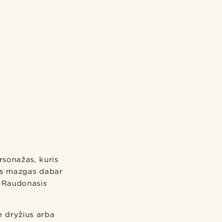
sonažas, kuris
Šis mazgas dabar
 Raudonasis
e dryžius arba