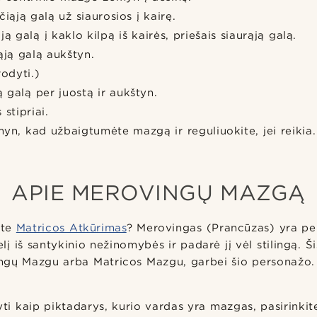
čiąją galą už siaurosios į kairę.
ą galą į kaklo kilpą iš kairės, priešais siaurąją galą.
ąją galą aukštyn.
rodyti.)
ą galą per juostą ir aukštyn.
 stipriai.
yn, kad užbaigtumėte mazgą ir reguliuokite, jei reikia.
APIE MEROVINGŲ MAZGĄ
ėte
Matricos Atkūrimas
? Merovingas (Prancūzas) yra per
į iš santykinio nežinomybės ir padarė jį vėl stilingą. 
gų Mazgu arba Matricos Mazgu, garbei šio personažo.
yti kaip piktadarys, kurio vardas yra mazgas, pasirinkit