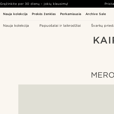
Grąžinkite per 30 dienų – jokių klausimų!
Prist
Nauja kolekcija
Prekės ženklas
Perkamiausia
Archive Sale
Nauja kolekcija
Papuošalai ir laikrodžiai
Švarkų pried
KAI
MERO