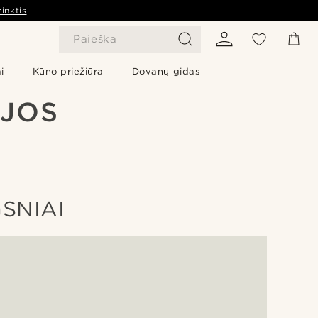
inktis
Paieška
i
Kūno priežiūra
Dovanų gidas
IJOS
SNIAI