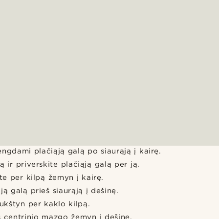
ngdami plačiąją galą po siaurąją į kairę.
ą ir priverskite plačiąją galą per ją.
ite per kilpą žemyn į kairę.
ją galą prieš siaurąją į dešinę.
aukštyn per kaklo kilpą.
rš centrinio mazgo žemyn į dešinę.