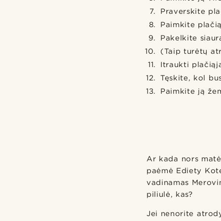
Praverskite pla
Paimkite plačiąj
Pakelkite siaur
(Taip turėtų at
Itraukti plačiąj
Tęskite, kol bus
Paimkite ją žem
Ar kada nors mat
paėmė Ediety Kotel
vadinamas Merovin
piliulė, kas?
Jei nenorite atrod