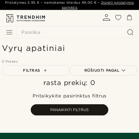
Pristatymas
3,95 €
– nemokamai išleidus
49,00 €
–
žiūrėti pristatymo
parinktis
Paieška
Vyrų apatiniai
0 Prekės
FILTRAS
RŪŠIUOTI PAGAL
rasta prekių: 0
Populiariausias
Naujausia
Pritaikykite pasirinktus filtrus
Pigiausia
Brangiausia
PANAIKINTI FILTRUS