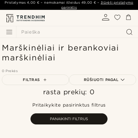
Pristatymas
4,00 €
– nemokamai išleidus
49,00 €
–
žiūrėti pristatymo
parinktis
Paieška
Marškinėliai ir berankoviai
marškinėliai
0 Prekės
FILTRAS
RŪŠIUOTI PAGAL
rasta prekių: 0
Populiariausias
Naujausia
Pritaikykite pasirinktus filtrus
Pigiausia
Brangiausia
PANAIKINTI FILTRUS