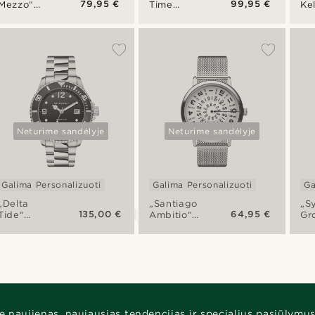
79,95 €
99,95 €
Mezzo“
Time
Ke
laikrodis
Keeper“
ne
kišeninis
pl
laikrodis
dv
lai
juo
lai
Neturime sandėlyje
Neturime sandėlyje
Galima Personalizuoti
Galima Personalizuoti
Ga
„Delta
„Santiago
„S
135,00 €
64,95 €
Tide“
Ambitio“
Gr
nerūdijančio
laikrodis
lai
plieno
laikrodis
e naujienas, naujausias tendencijas ir specialius pasiūlymus