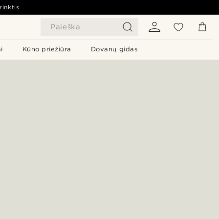
rinktis
Paieška
i
Kūno priežiūra
Dovanų gidas