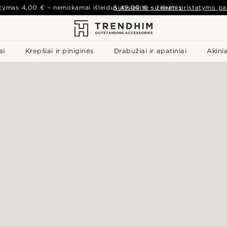
atymas
4,00 €
– nemokamai išleidus
Susisiekite su mumis
49,00 €
–
žiūrėti pristatymo pa
ai
Krepšiai ir piniginės
Drabužiai ir apatiniai
Akinia