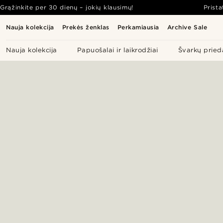
Grąžinkite per 30 dienų – jokių klausimų!
Prist
Nauja kolekcija
Prekės ženklas
Perkamiausia
Archive Sale
Nauja kolekcija
Papuošalai ir laikrodžiai
Švarkų pried