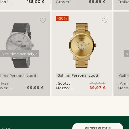
135,00 €
99,99 €
llan“
Grover“
Troik
rūdijančio
laikrodis
laikro
ieno
iejų
-50%
ko
stų
krodis
Neturime sandėlyje
N
Galima Personalizuoti
lima Personalizuoti
Galim
79,95 €
„Scotty
ylvan
„Amil
99,99 €
39,97 €
Mezzo“
over“
Mace
laikrodis
krodis
mėnul
fazių
laikro
 pirmi.
REGISTRUOTIS