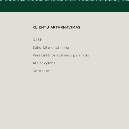
KLIENTŲ APTARNAVIMAS
D.U.K.
Sukurkite grąžinimą
Peržiūrėti pristatymo parinktis
Atsisakymas
Kontaktai