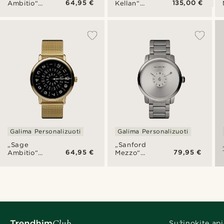
64,95 €
135,00 €
Ambitio“
Kellan“
laikrodis
nerūdijančio
plieno
dviejų
laiko
juostų
laikrodis
Galima Personalizuoti
Galima Personalizuoti
„Sage
„Sanford
64,95 €
79,95 €
Ambitio“
Mezzo“
laikrodis
laikrodis
Sužinokite api