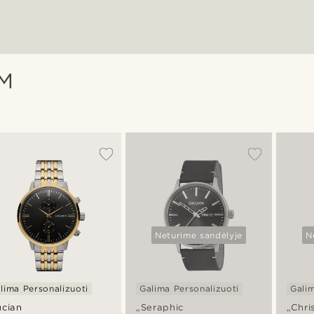
M
Neturime sandėlyje
N
lima Personalizuoti
Galima Personalizuoti
Galim
ucian
„Seraphic
„Chri