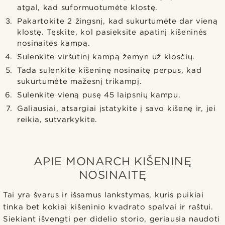
atgal, kad suformuotumėte klostę.
Pakartokite 2 žingsnį, kad sukurtumėte dar vieną
klostę. Tęskite, kol pasieksite apatinį kišeninės
nosinaitės kampą.
Sulenkite viršutinį kampą žemyn už klosčių.
Tada sulenkite kišeninę nosinaitę perpus, kad
sukurtumėte mažesnį trikampį.
Sulenkite vieną pusę 45 laipsnių kampu.
Galiausiai, atsargiai įstatykite į savo kišenę ir, jei
reikia, sutvarkykite.
APIE MONARCH KIŠENINĘ
NOSINAITĘ
Tai yra švarus ir išsamus lankstymas, kuris puikiai
tinka bet kokiai kišeninio kvadrato spalvai ir raštui.
Siekiant išvengti per didelio storio, geriausia naudoti