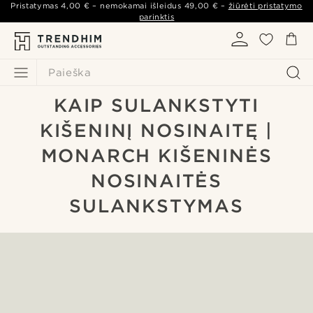
Pristatymas
4,00 €
– nemokamai išleidus
49,00 €
–
žiūrėti pristatymo
parinktis
Paieška
KAIP SULANKSTYTI
KIŠENINĮ NOSINAITĘ |
MONARCH KIŠENINĖS
NOSINAITĖS
SULANKSTYMAS