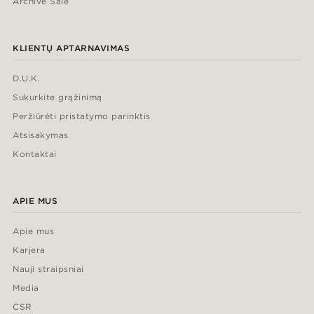
Archive Sale
KLIENTŲ APTARNAVIMAS
D.U.K.
Sukurkite grąžinimą
Peržiūrėti pristatymo parinktis
Atsisakymas
Kontaktai
APIE MUS
Apie mus
Karjera
Nauji straipsniai
Media
CSR