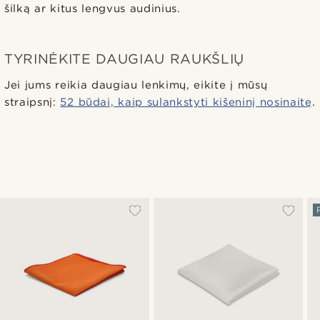
šilką ar kitus lengvus audinius.
TYRINĖKITE DAUGIAU RAUKŠLIŲ
Jei jums reikia daugiau lenkimų, eikite į mūsų
straipsnį:
52 būdai, kaip sulankstyti kišeninį nosinaitę
.