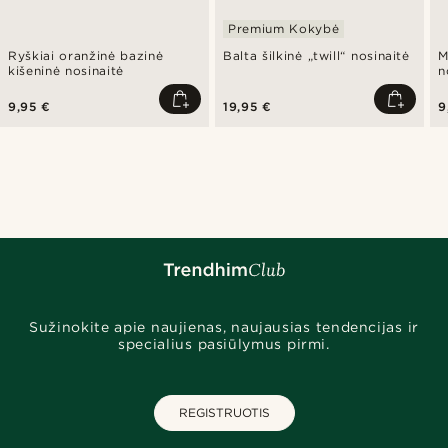
Premium Kokybė
Ryškiai oranžinė bazinė
Balta šilkinė „twill“ nosinaitė
M
kišeninė nosinaitė
n
9,95 €
19,95 €
9
Sužinokite apie naujienas, naujausias tendencijas ir
specialius pasiūlymus pirmi.
REGISTRUOTIS