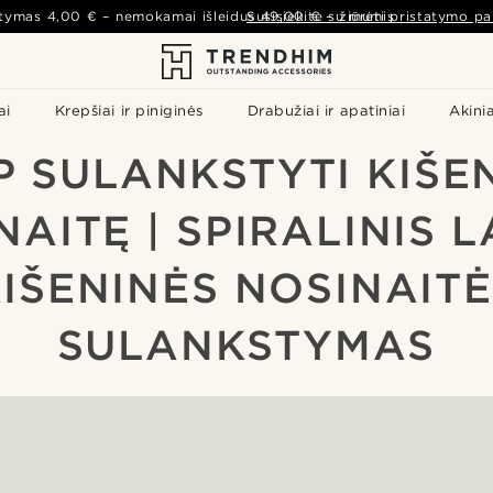
atymas
4,00 €
– nemokamai išleidus
Susisiekite su mumis
49,00 €
–
žiūrėti pristatymo pa
ai
Krepšiai ir piniginės
Drabužiai ir apatiniai
Akinia
P SULANKSTYTI KIŠE
NAITĘ | SPIRALINIS L
IŠENINĖS NOSINAIT
SULANKSTYMAS