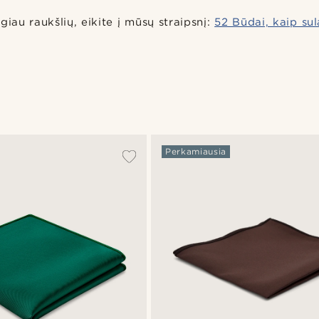
giau raukšlių, eikite į mūsų straipsnį:
52 Būdai, kaip sul
Perkamiausia