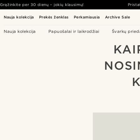
Grąžinkite per 30 dienų – jokių klausimų!
Prist
Nauja kolekcija
Prekės ženklas
Perkamiausia
Archive Sale
Nauja kolekcija
Papuošalai ir laikrodžiai
Švarkų pried
KAI
NOSI
K