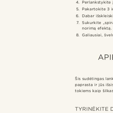
Perlankstykite 
Pakartokite 3 
Dabar išskleisk
Sukurkite „spir
norimą efektą.
Galiausiai, švel
API
Šis sudėtingas lan
paprasta ir jūs išs
tokiems kaip šilkas
TYRINĖKITE 