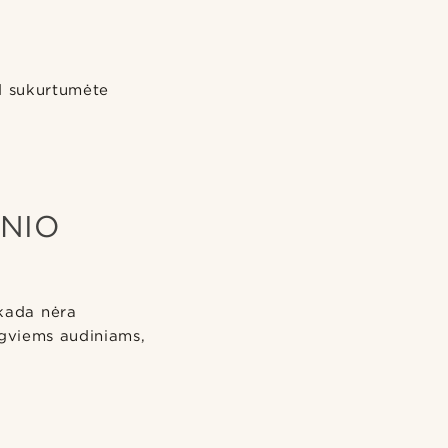
ad sukurtumėte
INIO
ekada nėra
lengviems audiniams,