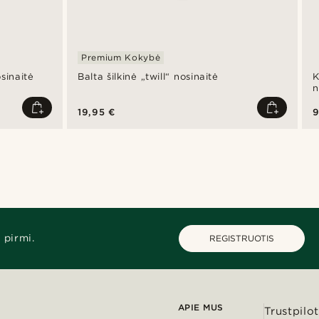
Premium Kokybė
sinaitė
Balta šilkinė „twill“ nosinaitė
K
n
19,95 €
9
 pirmi.
REGISTRUOTIS
APIE MUS
Trustpilot