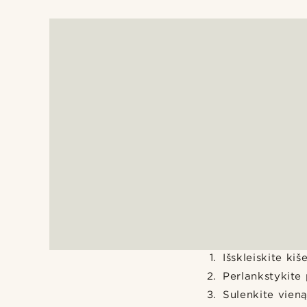
Išskleiskite kiš
Perlankstykite 
Sulenkite vien