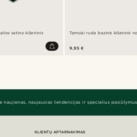
lios satino kišeninis
Tamsiai ruda bazinė kišeninė no
9,95 €
e naujienas, naujausias tendencijas ir specialius pasiūlymus
KLIENTŲ APTARNAVIMAS