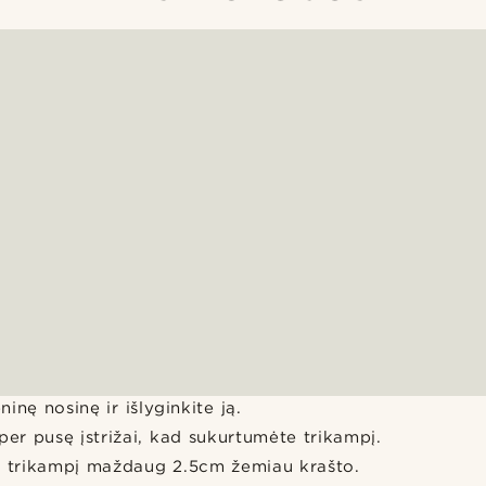
eninę nosinę ir išlyginkite ją.
per pusę įstrižai, kad sukurtumėte trikampį.
ą trikampį maždaug 2.5cm žemiau krašto.