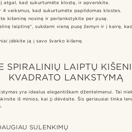
jį atgal, kad sukurtumėte klostę, ir apverskite.
ir 4 veiksmus, kad sukurtumėte papildomas klostes.
ite kišeninę nosinę ir perlankstykite per pusę.
alinę laiptinę“, sukdami vieną pusę žemyn ir į kairę, k
niai įdėkite ją į savo švarko kišenę.
E SPIRALINIŲ LAIPTŲ KIŠEN
KVADRATO LANKSTYMĄ
kstymas yra idealus elegantiškam džentelmenui. Tai ni
iskirsite iš minios, kai jį dėvėsite. Šis geriausiai tinka 
.
DAUGIAU SULENKIMŲ