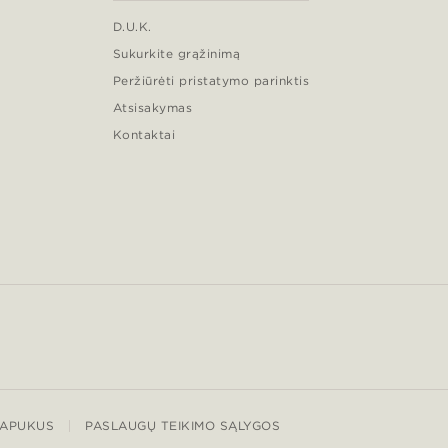
D.U.K.
Sukurkite grąžinimą
Peržiūrėti pristatymo parinktis
Atsisakymas
Kontaktai
LAPUKUS
PASLAUGŲ TEIKIMO SĄLYGOS