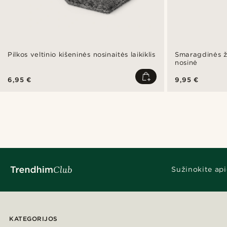
Pilkos veltinio kišeninės nosinaitės laikiklis
Smaragdinės ža
nosinė
6,95 €
9,95 €
Sužinokite api
KATEGORIJOS