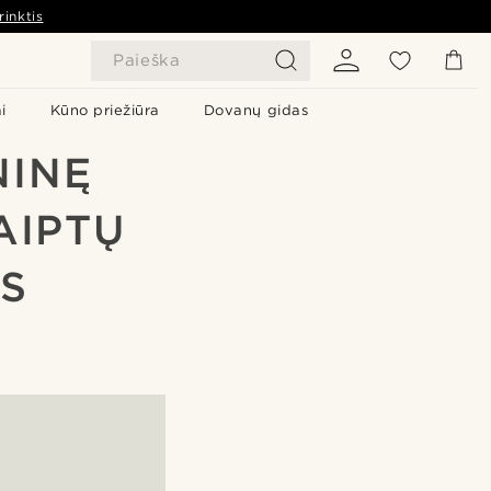
rinktis
Paieška
i
Kūno priežiūra
Dovanų gidas
NINĘ
AIPTŲ
ĖS