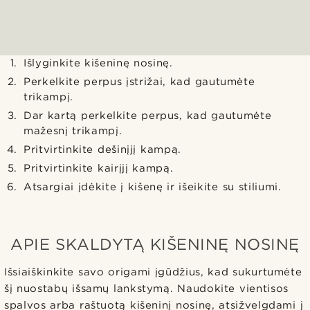
Išlyginkite kišeninę nosinę.
Perkelkite perpus įstrižai, kad gautumėte
trikampį.
Dar kartą perkelkite perpus, kad gautumėte
mažesnį trikampį.
Pritvirtinkite dešinįjį kampą.
Pritvirtinkite kairįjį kampą.
Atsargiai įdėkite į kišenę ir išeikite su stiliumi.
APIE SKALDYTĄ KIŠENINĘ NOSINĘ
Išsiaiškinkite savo origami įgūdžius, kad sukurtumėte
šį nuostabų išsamų lankstymą. Naudokite vientisos
spalvos arba raštuotą kišeninį nosinę, atsižvelgdami į