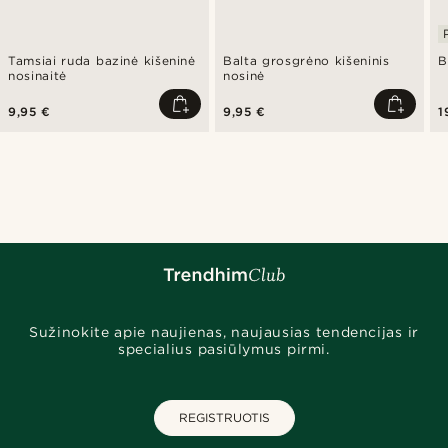
Tamsiai ruda bazinė kišeninė
Balta grosgrėno kišeninis
B
nosinaitė
nosinė
9,95 €
9,95 €
1
Sužinokite apie naujienas, naujausias tendencijas ir
specialius pasiūlymus pirmi.
REGISTRUOTIS