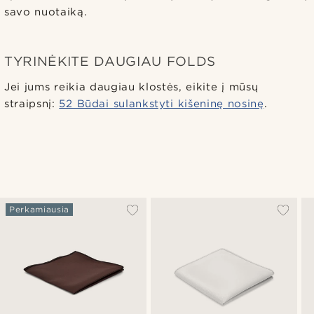
savo nuotaiką.
TYRINĖKITE DAUGIAU FOLDS
Jei jums reikia daugiau klostės, eikite į mūsų
straipsnį:
52 Būdai sulankstyti kišeninę nosinę
.
Perkamiausia