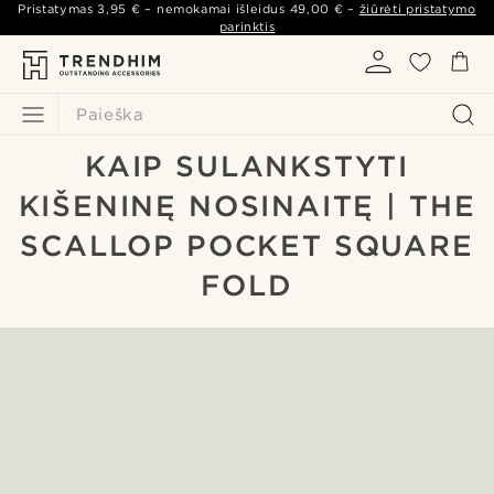
Pristatymas
3,95 €
– nemokamai išleidus
49,00 €
–
žiūrėti pristatymo
parinktis
Paieška
KAIP SULANKSTYTI
KIŠENINĘ NOSINAITĘ | THE
SCALLOP POCKET SQUARE
FOLD