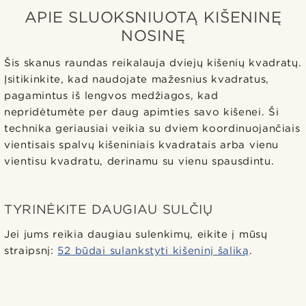
APIE SLUOKSNIUOTĄ KIŠENINĘ
NOSINĘ
Šis skanus raundas reikalauja dviejų kišenių kvadratų.
Įsitikinkite, kad naudojate mažesnius kvadratus,
pagamintus iš lengvos medžiagos, kad
nepridėtumėte per daug apimties savo kišenei. Ši
technika geriausiai veikia su dviem koordinuojančiais
vientisais spalvų kišeniniais kvadratais arba vienu
vientisu kvadratu, derinamu su vienu spausdintu.
TYRINĖKITE DAUGIAU SULČIŲ
Jei jums reikia daugiau sulenkimų, eikite į mūsų
straipsnį:
52 būdai sulankstyti kišeninį šaliką
.