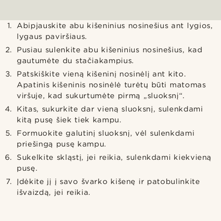
Abipjauskite abu kišeninius nosinešius ant lygios,
lygaus paviršiaus.
Pusiau sulenkite abu kišeninius nosinešius, kad
gautumėte du stačiakampius.
Patskiškite vieną kišeninį nosinėlį ant kito.
Apatinis kišeninis nosinėlė turėtų būti matomas
viršuje, kad sukurtumėte pirmą „sluoksnį“.
Kitas, sukurkite dar vieną sluoksnį, sulenkdami
kitą pusę šiek tiek kampu.
Formuokite galutinį sluoksnį, vėl sulenkdami
priešingą pusę kampu.
Sukelkite skląstį, jei reikia, sulenkdami kiekvieną
pusę.
Įdėkite jį į savo švarko kišenę ir patobulinkite
išvaizdą, jei reikia.