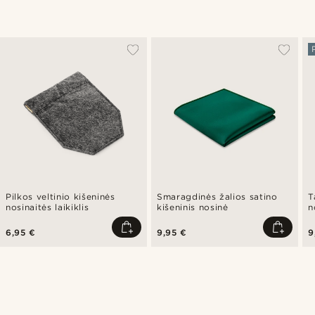
Pilkos veltinio kišeninės
Smaragdinės žalios satino
T
nosinaitės laikiklis
kišeninis nosinė
n
6,95 €
9,95 €
9