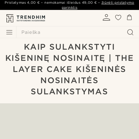
Pristatymas
4,00 €
– nemokamai išleidus
49,00 €
–
žiūrėti pristatymo
parinktis
Paieška
KAIP SULANKSTYTI
KIŠENINĘ NOSINAITĘ | THE
LAYER CAKE KIŠENINĖS
NOSINAITĖS
SULANKSTYMAS