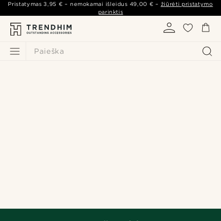
Pristatymas
3,95 €
– nemokamai išleidus
49,00 €
–
žiūrėti pristatymo
parinktis
Paieška