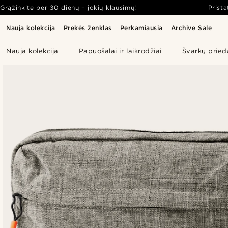
Grąžinkite per 30 dienų – jokių klausimų!
Prist
Nauja kolekcija
Prekės ženklas
Perkamiausia
Archive Sale
Nauja kolekcija
Papuošalai ir laikrodžiai
Švarkų pried