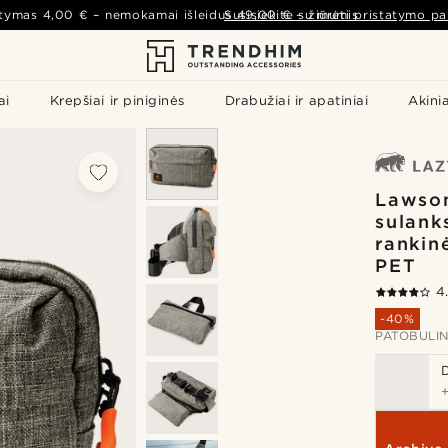
atymas
4,00 €
– nemokamai išleidus
Susisiekite su mumis
49,00 €
–
žiūrėti pristatymo pa
ai
Krepšiai ir piniginės
Drabužiai ir apatiniai
Akinia
Lawson
sulank
rankin
PET
4
-40%
PATOBULIN