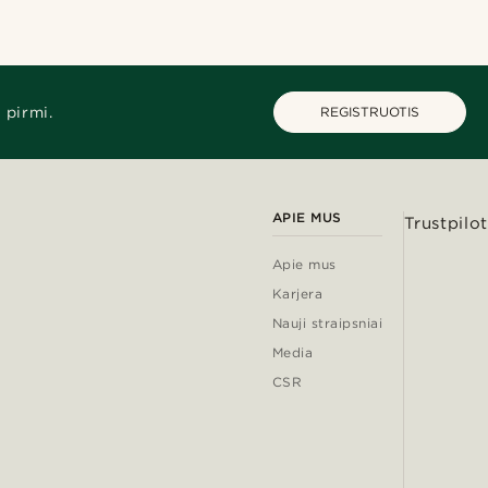
 pirmi.
REGISTRUOTIS
APIE MUS
Trustpilot
Apie mus
Karjera
Nauji straipsniai
Media
CSR