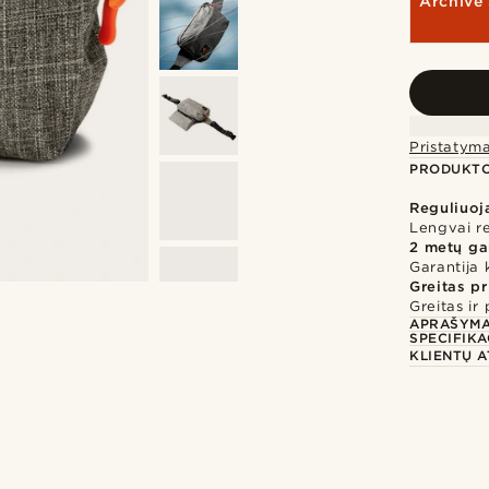
Archive 
Pristatym
PRODUKTO
Reguliuoj
Lengvai r
2 metų ga
Garantija 
Greitas p
Greitas ir
APRAŠYM
SPECIFIKA
KLIENTŲ A