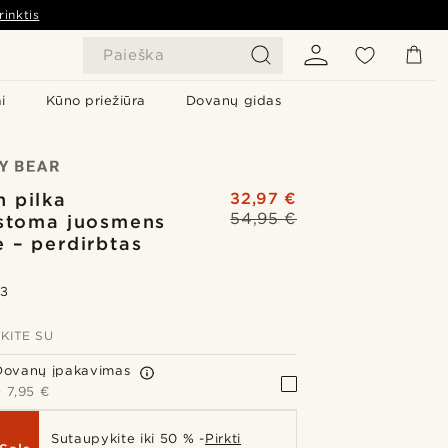
rinktis
Paieška
i
Kūno priežiūra
Dovanų gidas
 pilka
32,97 €
54,95 €
stoma juosmens
ė – perdirbtas
.3
KITE SU
Dovanų įpakavimas
+
7,95 €
Sutaupykite iki 50 % -
Pirkti