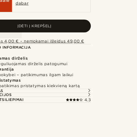
Sale
dabar
ĮDĖTI Į KREPŠELĮ
as 4,00 € – nemokamai išleidus 49,00 €
 INFORMACIJA
amas dirželis
eguliuojamas dirželis patogumui
rantija
kokybei – patikimumas ilgam laikui
ristatymas
 patikimas pristatymas kiekvieną kartą
AS
CIJOS
TSILIEPIMAI
4.3