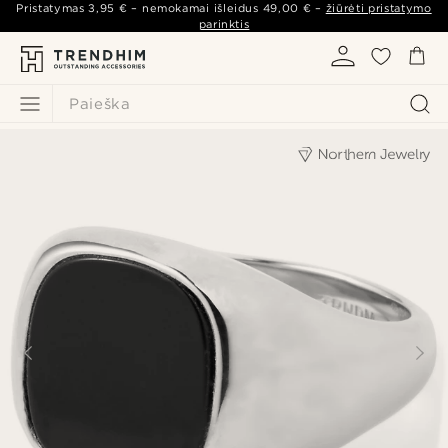
Pristatymas
3,95 €
– nemokamai išleidus
49,00 €
–
žiūrėti pristatymo
parinktis
Paieška