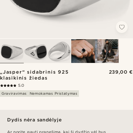
„Jasper“ sidabrinis 925
239,00 €
klasikinis žiedas
5.0
Graviravimas
Nemokamas Pristatymas
Dydis nėra sandėlyje
Ar norite gauti pranešimą, kai ši dydžio vėl bus