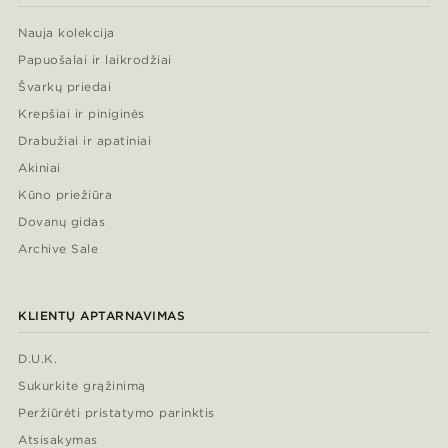
Nauja kolekcija
Papuošalai ir laikrodžiai
Švarkų priedai
Krepšiai ir piniginės
Drabužiai ir apatiniai
Akiniai
Kūno priežiūra
Dovanų gidas
Archive Sale
KLIENTŲ APTARNAVIMAS
D.U.K.
Sukurkite grąžinimą
Peržiūrėti pristatymo parinktis
Atsisakymas