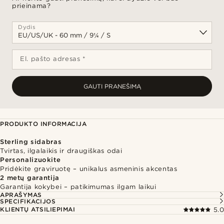
prieinama?
Dydis
El. pašto adresas *
GAUTI PRANEŠIMĄ
PRODUKTO INFORMACIJA
Sterling sidabras
Tvirtas, ilgalaikis ir draugiškas odai
Personalizuokite
Pridėkite graviruotę – unikalus asmeninis akcentas
2 metų garantija
Garantija kokybei – patikimumas ilgam laikui
APRAŠYMAS
SPECIFIKACIJOS
KLIENTŲ ATSILIEPIMAI
5.0