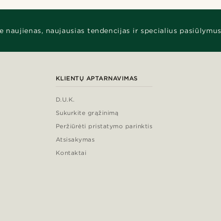
e naujienas, naujausias tendencijas ir specialius pasiūlymus
KLIENTŲ APTARNAVIMAS
D.U.K.
Sukurkite grąžinimą
Peržiūrėti pristatymo parinktis
Atsisakymas
Kontaktai