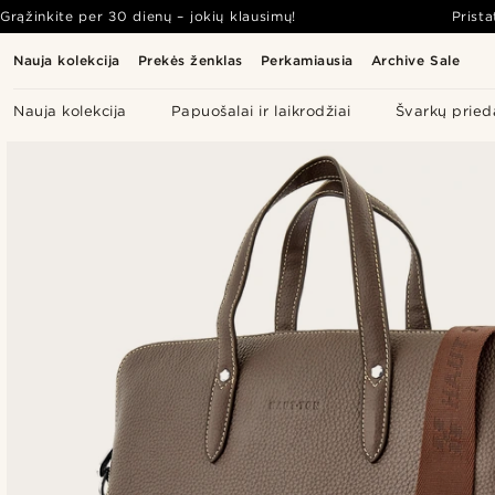
Grąžinkite per 30 dienų – jokių klausimų!
Prist
Nauja kolekcija
Prekės ženklas
Perkamiausia
Archive Sale
Nauja kolekcija
Papuošalai ir laikrodžiai
Švarkų pried