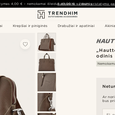
atymas
4,00 €
– nemokamai išleidus
Susisiekite su mumis
49,00 €
–
žiūrėti pristatymo pa
ai
Krepšiai ir piniginės
Drabužiai ir apatiniai
Akinia
„Hautt
odinis 
Nemokama
Netur
Ar nor
bus pr
El. 