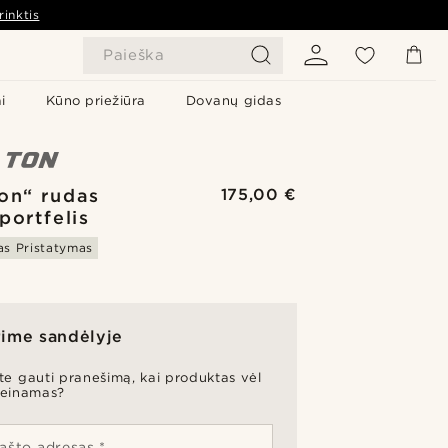
rinktis
Paieška
i
Kūno priežiūra
Dovanų gidas
on“ rudas
175,00 €
portfelis
s Pristatymas
ime sandėlyje
ite gauti pranešimą, kai produktas vėl
ieinamas?
pašto adresas *