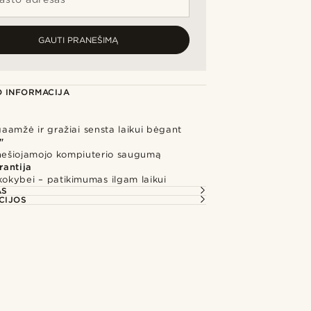
GAUTI PRANEŠIMĄ
 INFORMACIJA
lgaamžė ir gražiai sensta laikui bėgant
"
 nešiojamojo kompiuterio saugumą
rantija
kokybei – patikimumas ilgam laikui
AS
CIJOS