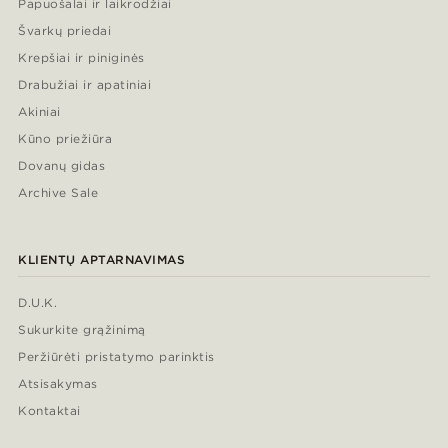
Papuošalai ir laikrodžiai
Švarkų priedai
Krepšiai ir piniginės
Drabužiai ir apatiniai
Akiniai
Kūno priežiūra
Dovanų gidas
Archive Sale
KLIENTŲ APTARNAVIMAS
D.U.K.
Sukurkite grąžinimą
Peržiūrėti pristatymo parinktis
Atsisakymas
Kontaktai