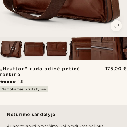
„Hautton“ ruda odinė petinė
175,00 €
rankinė
4.8
Nemokamas Pristatymas
Neturime sandėlyje
Ar norite gauti pranešimą, kai produktas vėl bus