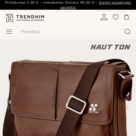
Pristatymas
3,95 €
– nemokamai išleidus
49,00 €
–
žiūrėti pristatymo
parinktis
Paieška