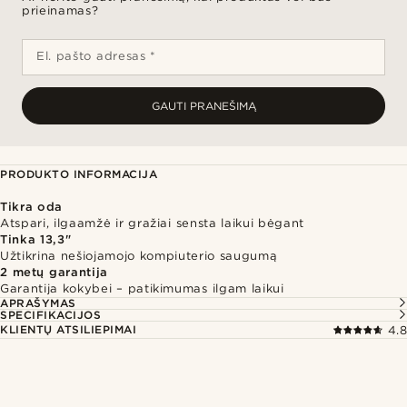
prieinamas?
El. pašto adresas *
GAUTI PRANEŠIMĄ
PRODUKTO INFORMACIJA
Tikra oda
Atspari, ilgaamžė ir gražiai sensta laikui bėgant
Tinka 13,3"
Užtikrina nešiojamojo kompiuterio saugumą
2 metų garantija
Garantija kokybei – patikimumas ilgam laikui
APRAŠYMAS
SPECIFIKACIJOS
KLIENTŲ ATSILIEPIMAI
4.8