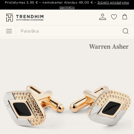
Pristatymas
3,95 €
– nemokamai išleidus
49,00 €
–
žiūrėti pristatymo
parinktis
Paieška