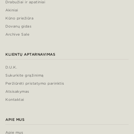
Drabužiai ir apatiniai
Akiniai
Kūno priežiūra
Dovanų gidas
Archive Sale
KLIENTŲ APTARNAVIMAS
D.U.K.
Sukurkite grąžinimą
Peržiūrėti pristatymo parinktis
Atsisakymas
Kontaktai
APIE MUS
Apie mus