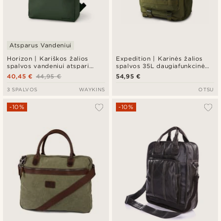
Atsparus Vandeniui
Horizon | Kariškos žalios
Expedition | Karinės žalios
spalvos vandeniui atspari
spalvos 35L daugiafunkcinė
kuprinė
taktinė kuprinė su skydeliu
40,45 €
44,95 €
54,95 €
emblemoms
3 SPALVOS
WAYKINS
OTSU
-10%
-10%