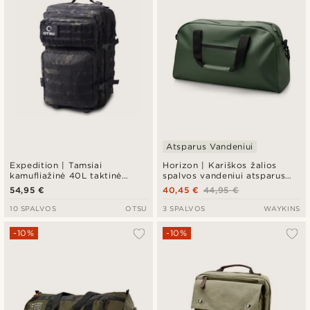
Atsparus Vandeniui
Expedition | Tamsiai
Horizon | Kariškos žalios
kamufliažinė 40L taktinė
spalvos vandeniui atsparus
kuprinė su skydeliu
kelioninis krepšys
54,95 €
40,45 €
44,95 €
emblemoms
10 SPALVOS
OTSU
3 SPALVOS
WAYKINS
-10%
-10%