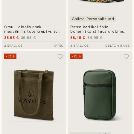
Galima Personalizuoti
Otsu – didelis chaki
Retro kariškai žalia
medvilninis tote krepšys su
bohemiško stiliaus drobinė
užtrauktuku
rankinė per petį
35,95 €
39,95 €
58,45 €
64,95 €
2 SPALVOS
OTSU
3 SPALVOS
DELTON BAGS
-10%
-10%