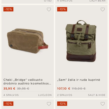
OTSU
4 SPALVOS
LAZY BEAR
-10%
-10%
Chaki „Bridge“ vaškuoto
„Sam“ žalia ir ruda kuprinė
drobinio audinio kosmetikos
krepšys
35,95 €
39,95 €
107,10 €
119,00 €
4 SPALVOS
LUCLEON
2 SPALVOS
SALT & HIDE
-10%
-10%