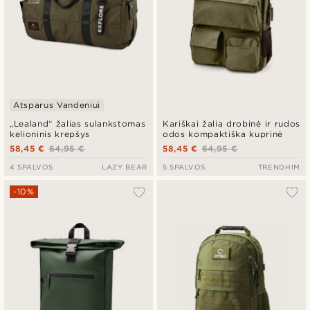
Atsparus Vandeniui
„Lealand“ žalias sulankstomas
Kariškai žalia drobinė ir rudos
kelioninis krepšys
odos kompaktiška kuprinė
58,45 €
64,95 €
58,45 €
64,95 €
4 SPALVOS
LAZY BEAR
5 SPALVOS
TRENDHIM
-10%