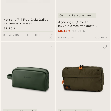
Galima Personalizuoti
Herschel™ | Pop Quiz žalias
Alyvuogių „Grover“
juosmens krepšys
išvyniojamas vaškuoto
59,95 €
drobinio audinio kosmetikos
58,45 €
64,95 €
krepšys
3 SPALVOS
HERSCHEL SUPPLY
CO
4 SPALVOS
LUCLEON