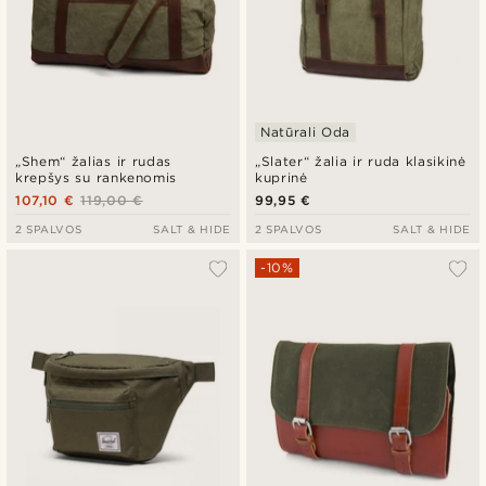
Natūrali Oda
„Shem“ žalias ir rudas
„Slater“ žalia ir ruda klasikinė
krepšys su rankenomis
kuprinė
107,10 €
119,00 €
99,95 €
2 SPALVOS
SALT & HIDE
2 SPALVOS
SALT & HIDE
-10%