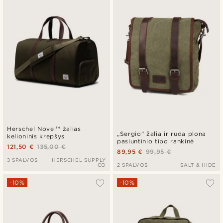
Herschel Novel™ žalias
„Sergio“ žalia ir ruda plona
kelioninis krepšys
pasiuntinio tipo rankinė
121,50 €
135,00 €
89,95 €
99,95 €
3 SPALVOS
HERSCHEL SUPPLY
CO
2 SPALVOS
SALT & HIDE
-10%
-10%