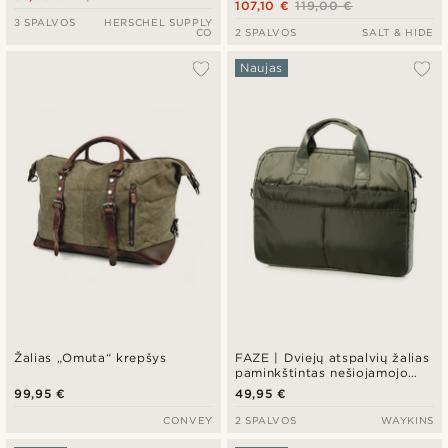
107,10 €
119,00 €
3 SPALVOS
HERSCHEL SUPPLY
CO
2 SPALVOS
SALT & HIDE
Naujas
Žalias „Omuta“ krepšys
FAZE | Dviejų atspalvių žalias
paminkštintas nešiojamojo
kompiuterio krepšys
99,95 €
49,95 €
CONVEY
2 SPALVOS
WAYKINS