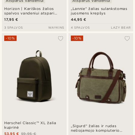
Atsparus Vandeniui
Atsparus Vandeniui
Horizon | Kariškos žalios
„Lannie“ žalias sulankstomas
spalvos vandeniui atspari
juosmens krepšys
kosmetinė
17,95 €
44,95 €
3 SPALVOS
WAYKINS
4 SPALVOS
LAZY BEAR
-10%
-10%
Herschel Classic™ XL žalia
„Sigurd“ žalias ir rudas
kuprinė
nešiojamojo kompiuterio
53,95 €
59,95 €
krepšys