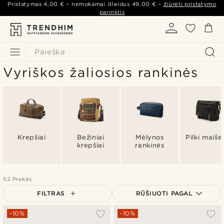
Pristatymas
4,00 €
– nemokamai išleidus
49,00 €
–
žiūrėti pristatymo
parinktis
Paieška
Vyriškos žaliosios rankinės
Krepšiai
Bežiniai
Mėlynos
Pilki maišel
krepšiai
rankinės
52 Prekės
FILTRAS
RŪŠIUOTI PAGAL
Populiariausias
-10%
-10%