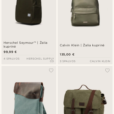
Herschel Seymour™ | Žalia
Calvin Klein | Žalia kuprinė
kuprinė
99,99 €
135,00 €
4 SPALVOS
HERSCHEL SUPPLY
CO
3 SPALVOS
CALVIN KLEIN