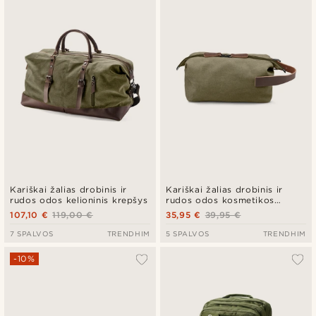
Naujausia
Pigiausia
Brangiausia
Kariškai žalias drobinis ir
Kariškai žalias drobinis ir
rudos odos kelioninis krepšys
rudos odos kosmetikos
krepšelis
107,10 €
119,00 €
35,95 €
39,95 €
7 SPALVOS
TRENDHIM
5 SPALVOS
TRENDHIM
-10%