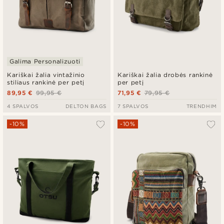
Galima Personalizuoti
Kariškai žalia vintažinio
Kariškai žalia drobės rankinė
stiliaus rankinė per petį
per petį
89,95 €
99,95 €
71,95 €
79,95 €
4 SPALVOS
DELTON BAGS
7 SPALVOS
TRENDHIM
-10%
-10%