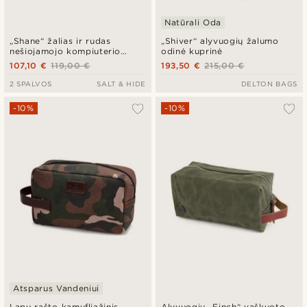
Natūrali Oda
„Shane“ žalias ir rudas
„Shiver“ alyvuogių žalumo
nešiojamojo kompiuterio
odinė kuprinė
krepšys
107,10 €
119,00 €
193,50 €
215,00 €
2 SPALVOS
SALT & HIDE
DELTON BAGS
-10%
-10%
Atsparus Vandeniui
Lapų rašto kamufliažinis
Alyvuogių „Finch“ vaškuoto