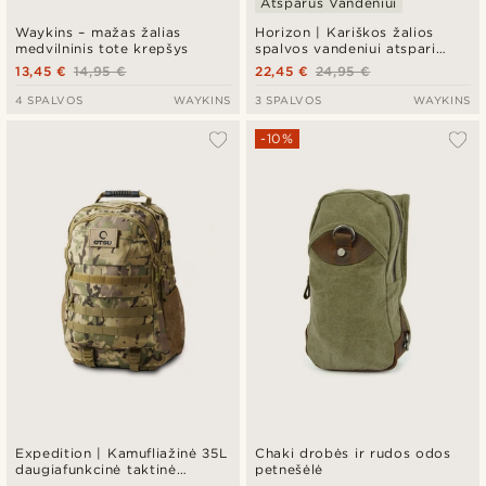
Atsparus Vandeniui
Waykins – mažas žalias
Horizon | Kariškos žalios
medvilninis tote krepšys
spalvos vandeniui atspari
rankinė per petį
13,45 €
14,95 €
22,45 €
24,95 €
4 SPALVOS
WAYKINS
3 SPALVOS
WAYKINS
-10%
Expedition | Kamufliažinė 35L
Chaki drobės ir rudos odos
daugiafunkcinė taktinė
petnešėlė
kuprinė su skydeliu