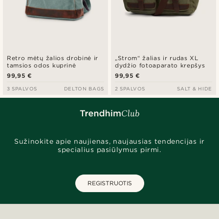
Retro mėtų žalios drobinė ir
„Strom“ žalias ir rudas XL
tamsios odos kuprinė
dydžio fotoaparato krepšys
99,95 €
99,95 €
3 SPALVOS
DELTON BAGS
2 SPALVOS
SALT & HIDE
Sužinokite apie naujienas, naujausias tendencijas ir
specialius pasiūlymus pirmi.
REGISTRUOTIS