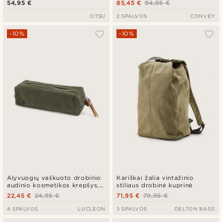
54,95 €
85,45 €
94,95 €
emblemoms
OTSU
2 SPALVOS
CONVEY
-10%
-10%
Alyvuogių vaškuoto drobinio
Kariškai žalia vintažinio
audinio kosmetikos krepšys,
stiliaus drobinė kuprinė
mini
22,45 €
24,95 €
71,95 €
79,95 €
4 SPALVOS
LUCLEON
3 SPALVOS
DELTON BAGS