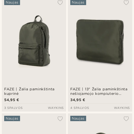
Naujas
Naujas
FAZE | Žalia paminkštinta
FAZE | 13" Žalia paminkštinta
kuprinė
nešiojamojo kompiuterio
rankovė
54,95 €
34,95 €
3 SPALVOS
WAYKINS
4 SPALVOS
WAYKINS
Naujas
Naujas