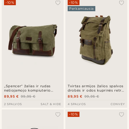
-10%
-10%
Perkamiausia
„Spencer“ žalias ir rudas
Tvirtas armijos žalios spalvos
nešiojamojo kompiuterio
drobės ir odos kuprinės retro
krepšys
stiliaus krepšys
89,95 €
99,95 €
89,95 €
99,95 €
2 SPALVOS
SALT & HIDE
4 SPALVOS
CONVEY
-10%