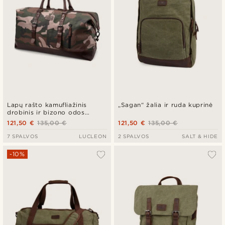
Lapų rašto kamufliažinis
„Sagan“ žalia ir ruda kuprinė
drobinis ir bizono odos
kelioninis krepšys
121,50 €
135,00 €
121,50 €
135,00 €
7 SPALVOS
LUCLEON
2 SPALVOS
SALT & HIDE
-10%