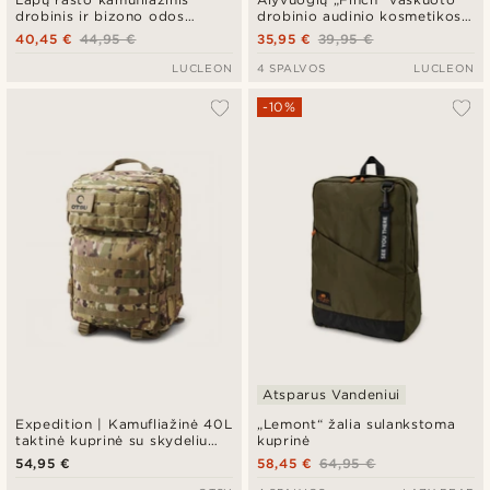
drobinis ir bizono odos
drobinio audinio kosmetikos
kosmetikos krepšelis
krepšys
40,45 €
44,95 €
35,95 €
39,95 €
LUCLEON
4 SPALVOS
LUCLEON
-10%
Atsparus Vandeniui
Expedition | Kamufliažinė 40L
„Lemont“ žalia sulankstoma
taktinė kuprinė su skydeliu
kuprinė
emblemoms
54,95 €
58,45 €
64,95 €