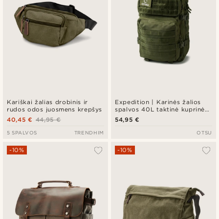
Kariškai žalias drobinis ir
Expedition | Karinės žalios
rudos odos juosmens krepšys
spalvos 40L taktinė kuprinė
su skydeliu emblemoms
40,45 €
44,95 €
54,95 €
5 SPALVOS
TRENDHIM
OTSU
-10%
-10%