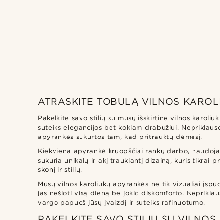
ATRASKITE TOBULĄ VILNOS KAROL
Waykins
(1)
Pakelkite savo stilių su mūsų išskirtine vilnos karol
suteiks elegancijos bet kokiam drabužiui. Nepriklauso
apyrankės sukurtos tam, kad pritrauktų dėmesį.
Kiekviena apyrankė kruopščiai rankų darbo, naudojan
sukuria unikalų ir akį traukiantį dizainą, kuris tikrai pr
skonį ir stilių.
Mūsų vilnos karoliukų apyrankės ne tik vizualiai įspūd
jas nešioti visą dieną be jokio diskomforto. Neprikla
vargo papuoš jūsų įvaizdį ir suteiks rafinuotumo.
PAKELKITE SAVO STILIŲ SU VILNO