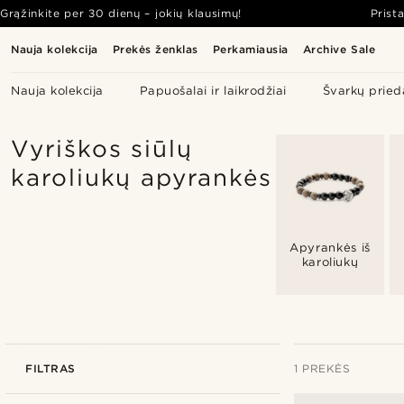
Grąžinkite per 30 dienų – jokių klausimų!
Prist
Nauja kolekcija
Prekės ženklas
Perkamiausia
Archive Sale
Nauja kolekcija
Papuošalai ir laikrodžiai
Švarkų pried
Vyriškos siūlų
karoliukų apyrankės
Apyrankės iš
karoliukų
FILTRAS
1 PREKĖS