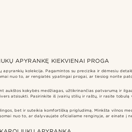
IUKŲ APYRANKĘ KIEKVIENAI PROGA
iukų apyrankių kolekcija. Pagamintos su precizika ir dėmesiu deta
mai nuo to, ar rengiatės ypatingai progai, ar tiesiog norite pato
t aukštos kokybės medžiagas, užtikrinančias patvarumą ir ilgaa
ivers atsisukti. Pasirinkite iš įvairių stilių ir raštų, ir rasite tobu
ingos, bet ir suteikia komfortišką prigludimą. Minkšta vilnos med
usomai nuo to, ar dalyvaujate oficialiame renginyje, ar einate į
S KAROLIUKŲ APYRANKA