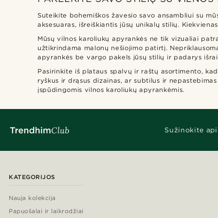
Suteikite bohemiškos žavesio savo ansambliui su mūs
aksesuaras, išreiškiantis jūsų unikalų stilių. Kiekviena
Mūsų vilnos karoliukų apyrankės ne tik vizualiai patra
užtikrindama malonų nešiojimo patirtį. Nepriklausomai
apyrankės be vargo pakels jūsų stilių ir padarys išra
Pasirinkite iš plataus spalvų ir raštų asortimento, k
ryškus ir drąsus dizainas, ar subtilus ir nepastebimas
įspūdingomis vilnos karoliukų apyrankėmis.
Sužinokite api
KATEGORIJOS
Nauja kolekcija
Papuošalai ir laikrodžiai