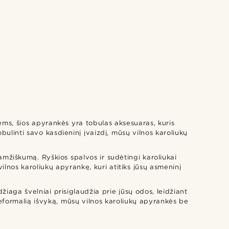
lėms, šios apyrankės yra tobulas aksesuaras, kuris
bulinti savo kasdieninį įvaizdį, mūsų vilnos karoliukų
mžiškumą. Ryškios spalvos ir sudėtingi karoliukai
lą vilnos karoliukų apyrankę, kuri atitiks jūsų asmeninį
žiaga švelniai prisiglaudžia prie jūsų odos, leidžiant
 neformalią išvyką, mūsų vilnos karoliukų apyrankės be