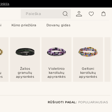
inktis
Paieška
i
Kūno priežiūra
Dovanų gidas
Žalios
Violetinio
Geltoni
ų
granulių
karoliukų
karoliukų
ės
apyrankės
apyrankės
apyrankės
RŪŠIUOTI PAGAL:
POPULIARIAUSIAS