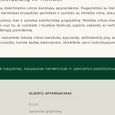
ų išskirtinėmis vilnos karoliukų apyrankėmis. Pagamintos su mei
s karoliukas kruopščiai parinktas ir surištas su minkšta vilna, suk
uklios, bet ir suteikia komfortišką prigludimą. Minkšta vilnos me
 nuo to, ar vykstate į muzikos festivalį, pajūrio vakarėlį, ar ne
iškingą pareiškimą.
ad rastumėte tobulą vilnos karoliukų apyrankę, atitinkančią jūsų
 įvaizdis, turime kažką kiekvienam. Išreikškite savo individualum
e naujienas, naujausias tendencijas ir specialius pasiūlymus
KLIENTŲ APTARNAVIMAS
D.U.K.
Sukurkite grąžinimą