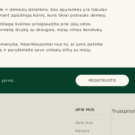
le ir dėmesiu detalėms, šios apyrankės yra tobulas
uriant įspūdingą kūrinį, kuris tikrai patrauks dėmesį.
džiaga švelniai prisiglaudžia prie jūsų odos,
formalią išvyką su draugais, mūsų vilnos karoliukų
 asmenybę. Nepriklausomai nuo to, ar jums patinka
ą ir paryškinkite savo unikalų stilių su mūsų
 pirmi.
REGISTRUOTIS
APIE MUS
Trustpilot
Apie mus
Karjera