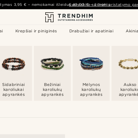
atymas
3,95 €
– nemokamai išleidus
Susisiekite su mumis
49,00 €
–
žiūrėti pristatymo par
ai
Krepšiai ir piniginės
Drabužiai ir apatiniai
Akinia
Sidabriniai
Bežiniai
Mėlynos
Aukso
karoliukai
karoliukų
karoliukų
karoliuk
apyrankės
apyrankės
apyrankės
apyrank