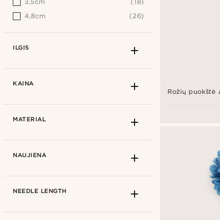
3,5cm
(18)
4,8cm
(26)
ILGIS
KAINA
Rožių puokštė 
MATERIAL
NAUJIENA
NEEDLE LENGTH