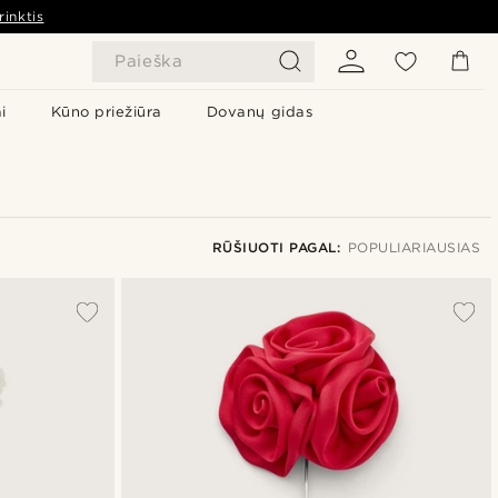
rinktis
Paieška
i
Kūno priežiūra
Dovanų gidas
RŪŠIUOTI PAGAL:
POPULIARIAUSIAS
Populiariausias
Naujausia
Pigiausia
Brangiausia