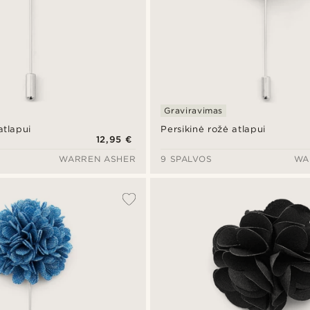
Graviravimas
atlapui
Persikinė rožė atlapui
12,95 €
WARREN ASHER
9 SPALVOS
WA