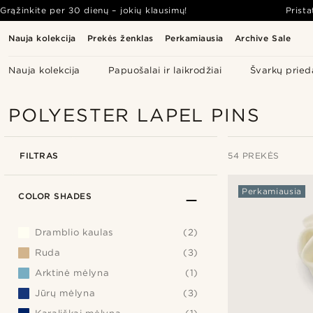
Grąžinkite per 30 dienų – jokių klausimų!
Prist
Nauja kolekcija
Prekės ženklas
Perkamiausia
Archive Sale
Nauja kolekcija
Papuošalai ir laikrodžiai
Švarkų pried
POLYESTER LAPEL PINS
FILTRAS
54 PREKĖS
Perkamiausia
COLOR SHADES
Dramblio kaulas
(2)
Ruda
(3)
Arktinė mėlyna
(1)
Jūrų mėlyna
(3)