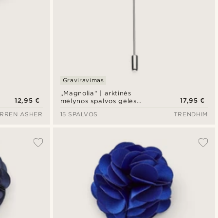
Graviravimas
„Magnolia“ | arktinės
12,95 €
17,95 €
mėlynos spalvos gėlės
smeigtukas švarkui
RREN ASHER
15 SPALVOS
TRENDHIM