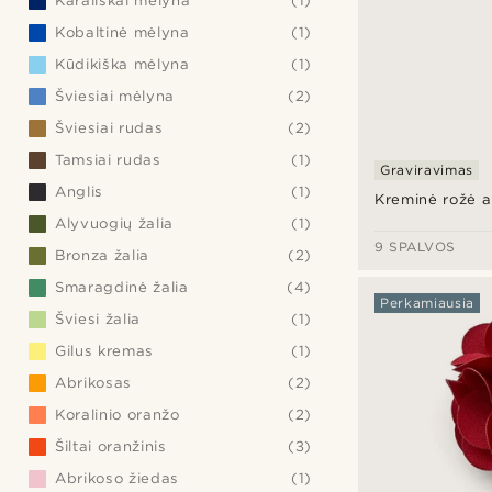
Karališkai mėlyna
(1)
Kobaltinė mėlyna
(1)
Kūdikiška mėlyna
(1)
Šviesiai mėlyna
(2)
Šviesiai rudas
(2)
Tamsiai rudas
(1)
Graviravimas
Anglis
(1)
Kreminė rožė a
Alyvuogių žalia
(1)
9 SPALVOS
Bronza žalia
(2)
Smaragdinė žalia
(4)
Perkamiausia
Šviesi žalia
(1)
Gilus kremas
(1)
Abrikosas
(2)
Koralinio oranžo
(2)
Šiltai oranžinis
(3)
Abrikoso žiedas
(1)