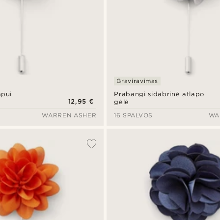
Graviravimas
apui
Prabangi sidabrinė atlapo
12,95 €
gėlė
WARREN ASHER
16 SPALVOS
WA