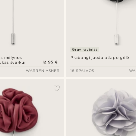
Graviravimas
us mėlynos
Prabangi juoda atlapo gėlė
12,95 €
ukas švarkui
WARREN ASHER
16 SPALVOS
WA