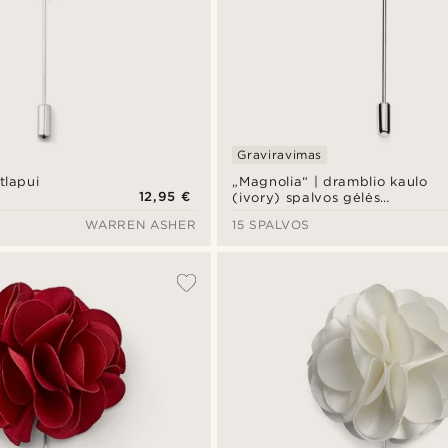
Graviravimas
tlapui
„Magnolia“ | dramblio kaulo
12,95 €
(ivory) spalvos gėlės
smeigtukas švarkui
WARREN ASHER
15 SPALVOS