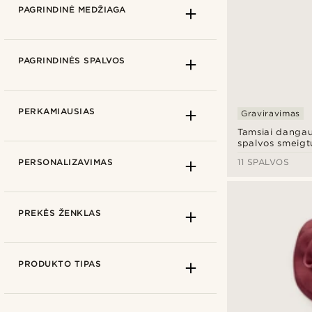
8cm
(2)
PAGRINDINĖ MEDŽIAGA
8,3cm
(1)
8,5cm
(18)
PAGRINDINĖS SPALVOS
9cm
(26)
FABRIC
PERKAMIAUSIAS
Graviravimas
Poliesteris
(47)
Tamsiai danga
spalvos smeigt
METAL AND ALLOY
Ne
(11)
11 SPALVOS
PERSONALIZAVIMAS
Cinko lydinys
(3)
Žalvaris
(11)
5,7cm
(7)
PREKĖS ŽENKLAS
Poliesteris
(54)
PRODUKTO TIPAS