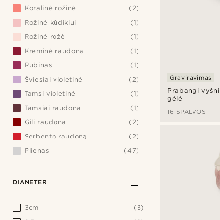
Koralinė rožinė
(2)
Rožinė kūdikiui
(1)
Rožinė rožė
(1)
Kreminė raudona
(1)
Rubinas
(1)
Graviravimas
Šviesiai violetinė
(2)
Prabangi vyšni
Tamsi violetinė
(1)
gėlė
Tamsiai raudona
(1)
16 SPALVOS
Gili raudona
(2)
Serbento raudoną
(2)
Plienas
(47)
DIAMETER
3cm
(3)