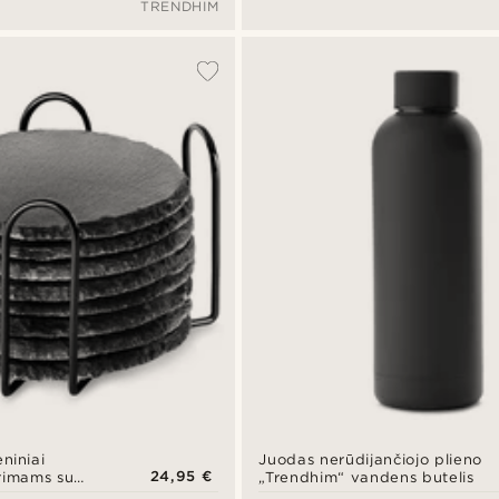
TRENDHIM
niniai
Juodas nerūdijančiojo plieno
24,95 €
rimams su
„Trendhim“ vandens butelis