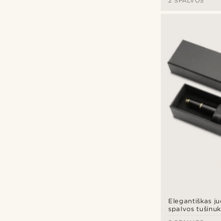
2 SPALVOS
Elegantiškas ju
spalvos tušinu