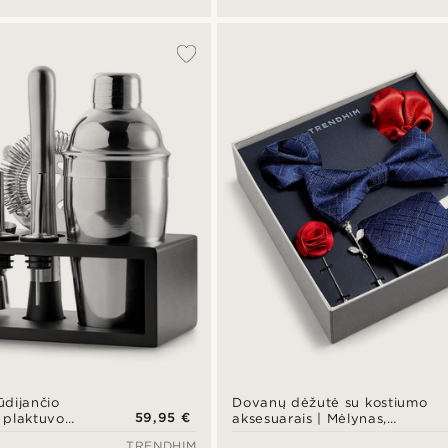
dijančio
Dovanų dėžutė su kostiumo
59,95 €
ų plaktuvo
aksesuarais | Mėlynas,
raudonas ir sidabro spalvos
TRENDHIM