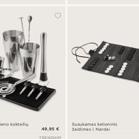
ieno kokteilių
Susukamas kelioninis
49,95 €
žaidimas | Nardai
TRENDHIM