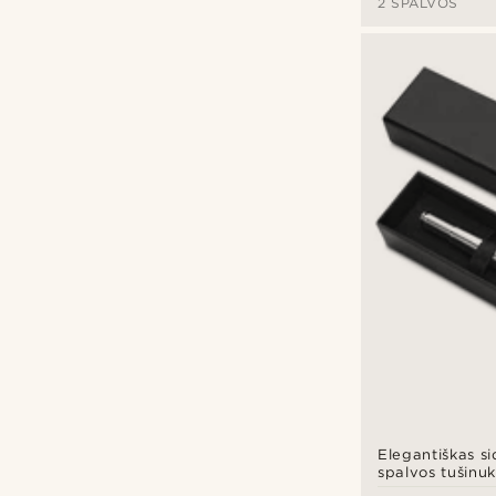
2 SPALVOS
Elegantiškas si
spalvos tušinu