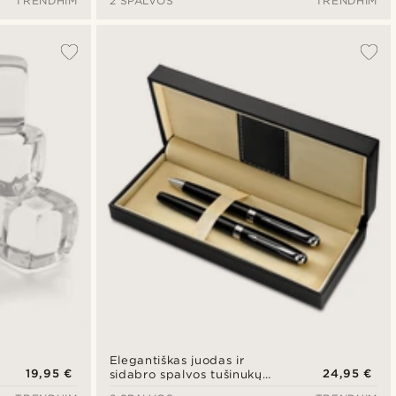
TRENDHIM
2 SPALVOS
TRENDHIM
Elegantiškas juodas ir
19,95 €
24,95 €
sidabro spalvos tušinukų
rinkinys