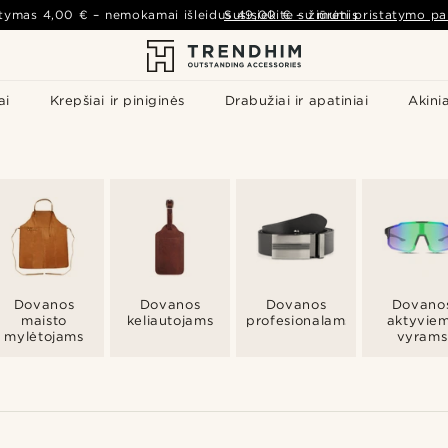
atymas
4,00 €
– nemokamai išleidus
Susisiekite su mumis
49,00 €
–
žiūrėti pristatymo pa
ai
Krepšiai ir piniginės
Drabužiai ir apatiniai
Akinia
Dovanos
Dovanos
Dovanos
Dovano
maisto
keliautojams
profesionalams
aktyvie
mylėtojams
vyrams