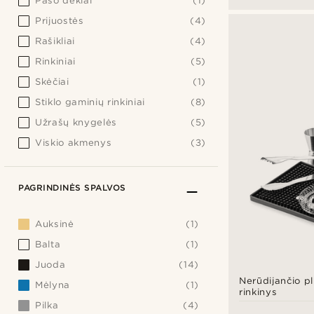
Paso dėklai
(1)
Prijuostės
(4)
Rašikliai
(4)
Rinkiniai
(5)
Skėčiai
(1)
Stiklo gaminių rinkiniai
(8)
Užrašų knygelės
(5)
Viskio akmenys
(3)
PAGRINDINĖS SPALVOS
Auksinė
(1)
Balta
(1)
Juoda
(14)
Nerūdijančio pl
Mėlyna
(1)
rinkinys
Pilka
(4)