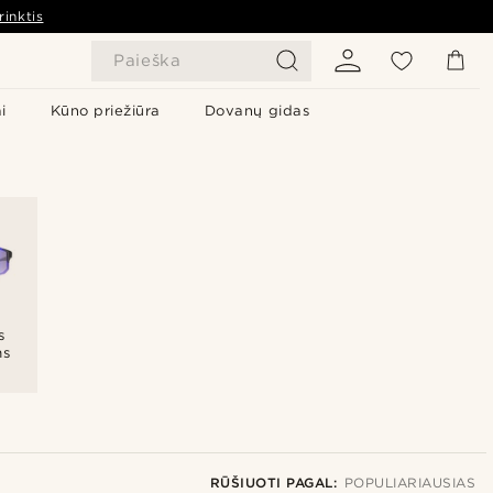
rinktis
Paieška
i
Kūno priežiūra
Dovanų gidas
s
ms
RŪŠIUOTI PAGAL:
POPULIARIAUSIAS