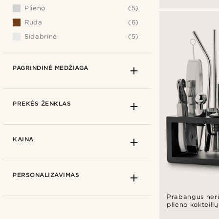
Plieno
(5)
Ruda
(6)
Sidabrinė
(5)
PAGRINDINĖ MEDŽIAGA
PREKĖS ŽENKLAS
KAINA
PERSONALIZAVIMAS
Prabangus nerū
plieno kokteili
rinkinys