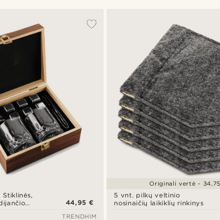
Originali vertė - 34,7
 Stiklinės,
5 vnt. pilkų veltinio
44,95 €
dijančio
nosinaičių laikiklių rinkinys
kai
TRENDHIM