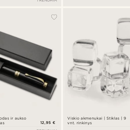
TRENDHIM
odas ir aukso
Viskio akmenukai | Stiklas | 9
12,95 €
kas
vnt. rinkinys