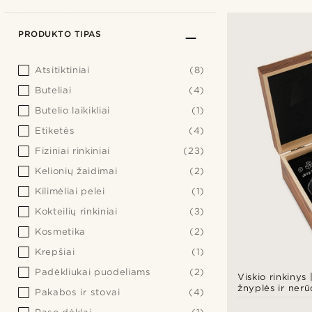
PRODUKTO TIPAS
Atsitiktiniai
(8)
Buteliai
(4)
Butelio laikikliai
(1)
Etiketės
(4)
Fiziniai rinkiniai
(23)
Kelionių žaidimai
(2)
Kilimėliai pelei
(1)
Kokteilių rinkiniai
(3)
Kosmetika
(2)
Krepšiai
(1)
Padėkliukai puodeliams
(2)
Viskio rinkinys |
žnyplės ir nerū
Pakabos ir stovai
(4)
plieno akmenu