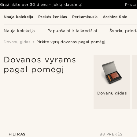
Grąžinkite per 30 dienų – jokių klausimų!
Prist
Nauja kolekcija
Prekės ženklas
Perkamiausia
Archive Sale
Nauja kolekcija
Papuošalai ir laikrodžiai
Švarkų pried
Dovanų gidas
Pirkite vyrų dovanas pagal pomėgį
Dovanos vyrams
pagal pomėgį
Dovanų gidas
FILTRAS
88 PREKĖS