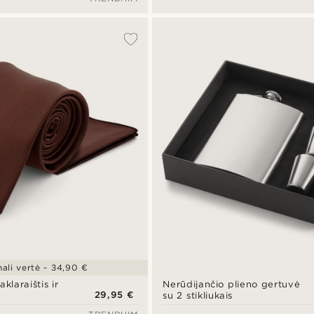
rinkinys
nali vertė - 34,90 €
klaraištis ir
Nerūdijančio plieno gertuvė
29,95 €
su 2 stikliukais