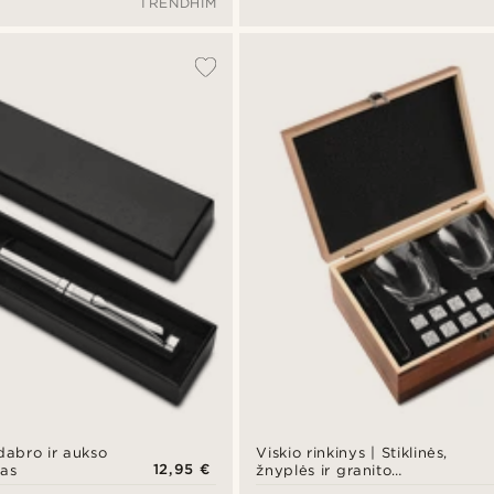
TRENDHIM
dabro ir aukso
Viskio rinkinys | Stiklinės,
12,95 €
kas
žnyplės ir granito
akmenukai