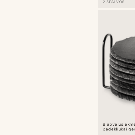
2 SPALVOS
8 apvalūs akme
padėkliukai gė
laikikliu