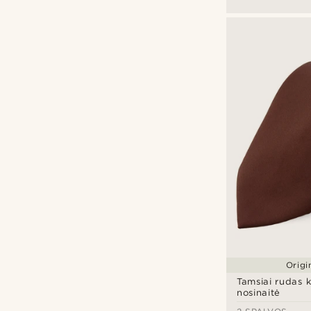
Drobė
(2)
Medis
(4)
Medvilnė
(1)
Fawler
(1)
Nerūdijantis plienas
(13)
Giesen & Forsthoff
(1)
Oda
(3)
Seizmont
(2)
Veltinis
(1)
Sidegren
(1)
Trendhim
(83)
Aprašymas
Graviravimas
(3)
Įspaustas
(14)
Origi
Tamsiai rudas ka
nosinaitė