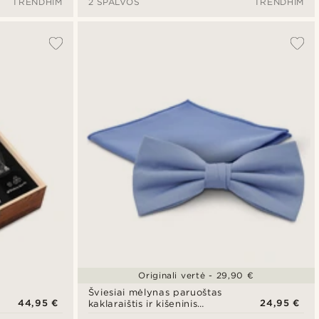
TRENDHIM
2 SPALVOS
TRENDHIM
Originali vertė - 29,90 €
Šviesiai mėlynas paruoštas
44,95 €
24,95 €
kaklaraištis ir kišeninis
kvadratas