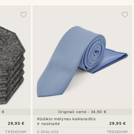
Populiariausias
Naujausia
Pigiausia
Brangiausia
5 €
Originali vertė - 34,90 €
Kūdikio mėlynas kaklaraištis
29,95 €
29,95 €
ir nosinaitė
TRENDHIM
5 SPALVOS
TRENDHIM