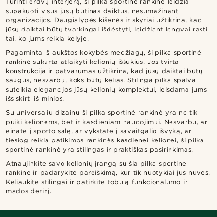
Turinti erdvų interjerą, ši pilka sportinė rankinė leidžia
supakuoti visus jūsų būtinas daiktus, nesumažinant
organizacijos. Daugialypės kišenės ir skyriai užtikrina, kad
jūsų daiktai būtų tvarkingai išdėstyti, leidžiant lengvai rasti
tai, ko jums reikia kelyje.
Pagaminta iš aukštos kokybės medžiagų, ši pilka sportinė
rankinė sukurta atlaikyti kelionių iššūkius. Jos tvirta
konstrukcija ir patvarumas užtikrina, kad jūsų daiktai būtų
saugūs, nesvarbu, koks būtų kelias. Stilinga pilka spalva
suteikia elegancijos jūsų kelionių komplektui, leisdama jums
išsiskirti iš minios.
Su universaliu dizainu ši pilka sportinė rankinė yra ne tik
puiki kelionėms, bet ir kasdieniam naudojimui. Nesvarbu, ar
einate į sporto salę, ar vykstate į savaitgalio išvyką, ar
tiesiog reikia patikimos rankinės kasdienei kelionei, ši pilka
sportinė rankinė yra stilingas ir praktiškas pasirinkimas.
Atnaujinkite savo kelionių įrangą su šia pilka sportine
rankine ir padarykite pareiškimą, kur tik nuotykiai jus nuves.
Keliaukite stilingai ir patirkite tobulą funkcionalumo ir
mados derinį.