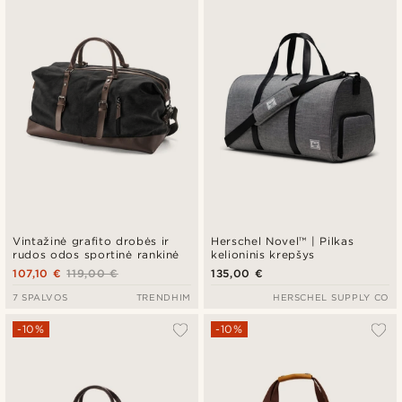
Naujausia
Pigiausia
Brangiausia
Vintažinė grafito drobės ir
Herschel Novel™ | Pilkas
rudos odos sportinė rankinė
kelioninis krepšys
107,10 €
119,00 €
135,00 €
7 SPALVOS
TRENDHIM
HERSCHEL SUPPLY CO
-10%
-10%