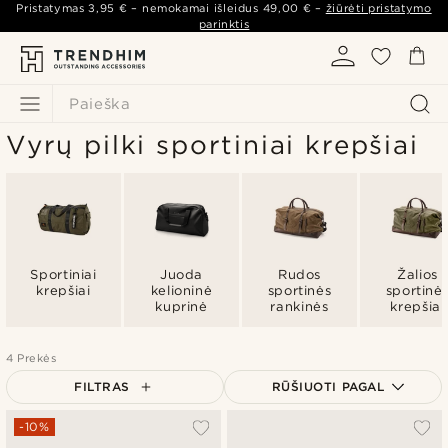
Pristatymas
3,95 €
– nemokamai išleidus
49,00 €
–
žiūrėti pristatymo
parinktis
Paieška
Vyrų pilki sportiniai krepšiai
Sportiniai
Juoda
Rudos
Žalios
krepšiai
kelioninė
sportinės
sportinė
kuprinė
rankinės
krepšiai
4 Prekės
FILTRAS
RŪŠIUOTI PAGAL
Populiariausias
-10%