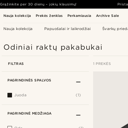
Grąžinkite per 30 dienų – jokių klausimų!
Prist
Nauja kolekcija
Prekės ženklas
Perkamiausia
Archive Sale
Nauja kolekcija
Papuošalai ir laikrodžiai
Švarkų pried
Odiniai raktų pakabukai
FILTRAS
1 PREKĖS
PAGRINDINĖS SPALVOS
Juoda
(1)
PAGRINDINĖ MEDŽIAGA