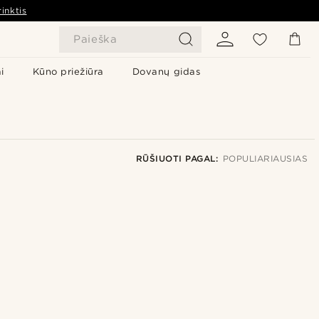
inktis
Paieška
i
Kūno priežiūra
Dovanų gidas
RŪŠIUOTI PAGAL:
POPULIARIAUSIAS
Populiariausias
Naujausia
Pigiausia
Brangiausia