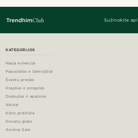
Sužinokite api
Aprašymas
KATEGORIJOS
Įspaustas
(1)
Nauja kolekcija
Papuošalai ir laikrodžiai
Švarkų priedai
Krepšiai ir piniginės
Drabužiai ir apatiniai
Akiniai
Kūno priežiūra
Dovanų gidas
Archive Sale