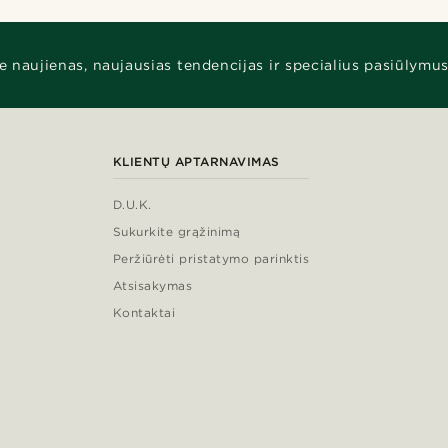
e naujienas, naujausias tendencijas ir specialius pasiūlymus
KLIENTŲ APTARNAVIMAS
D.U.K.
Sukurkite grąžinimą
Peržiūrėti pristatymo parinktis
Atsisakymas
Kontaktai