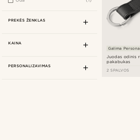
Oda
(1)
PREKĖS ŽENKLAS
KAINA
Galima Personal
Juodas odinis 
pakabukas
PERSONALIZAVIMAS
2 SPALVOS
Trendhim
(1)