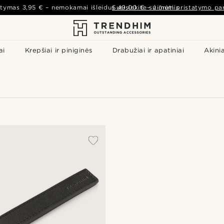
atymas
3,95 €
– nemokamai išleidus
Susisiekite su mumis
49,00 €
–
žiūrėti pristatymo par
ai
Krepšiai ir piniginės
Drabužiai ir apatiniai
Akinia