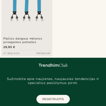
Plačios dangaus mėlynos
prisegamos petnešos
29,95 €
27 SPALVOS
TRENDHIM
Sužinokite apie naujienas, naujausias tendencijas ir
specialius pasiūlymus pirmi.
REGISTRUOTIS