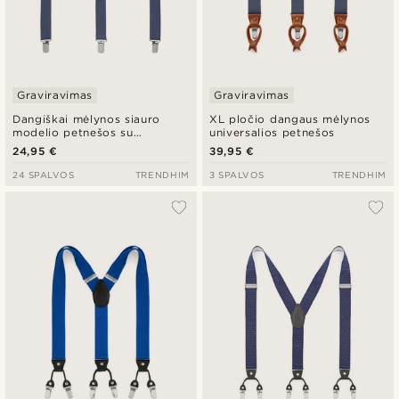
Graviravimas
Graviravimas
Dangiškai mėlynos siauro
XL pločio dangaus mėlynos
modelio petnešos su
universalios petnešos
spaustukais
24,95 €
39,95 €
24 SPALVOS
TRENDHIM
3 SPALVOS
TRENDHIM