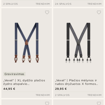
2 SPALVOS
TRENDHIM
24 SPALVOS
TRENDHIM
Graviravimas
„Vexel“ | XL dydžio plačios
„Vexel“ | Plačios mėlynos ir
žydro atspalvio
rudos dryžuotos X formos
konvertuojamos X formos
petnešos
44,95 €
29,95 €
petnešos
TRENDHIM
2 SPALVOS
TRENDHIM