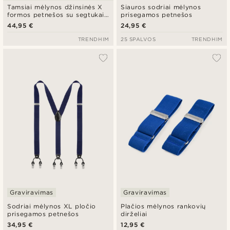
Tamsiai mėlynos džinsinės X
Siauros sodriai mėlynos
formos petnešos su segtukais
prisegamos petnešos
ir iš anksto surišta peteliške
44,95 €
24,95 €
TRENDHIM
25 SPALVOS
TRENDHIM
Graviravimas
Graviravimas
Sodriai mėlynos XL pločio
Plačios mėlynos rankovių
prisegamos petnešos
dirželiai
34,95 €
12,95 €