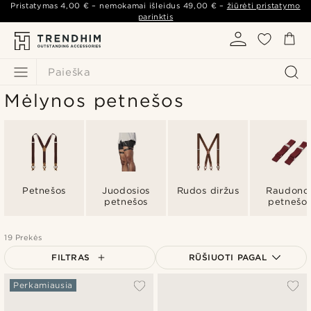
Pristatymas
4,00 €
– nemokamai išleidus
49,00 €
–
žiūrėti pristatymo
parinktis
Paieška
Mėlynos petnešos
Petnešos
Juodosios
Rudos diržus
Raudono
petnešos
petnešo
19 Prekės
FILTRAS
RŪŠIUOTI PAGAL
Populiariausias
Perkamiausia
Naujausia