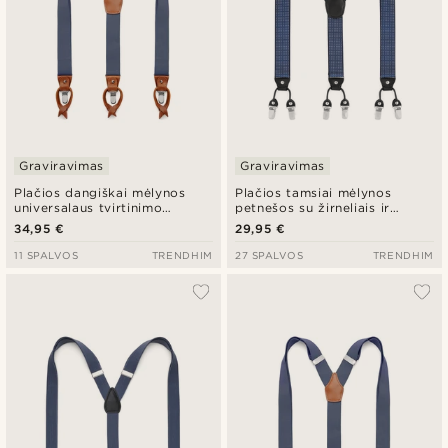
Graviravimas
Graviravimas
Plačios dangiškai mėlynos
Plačios tamsiai mėlynos
universalaus tvirtinimo
petnešos su žirneliais ir
petnešos
spaustukais
34,95 €
29,95 €
11 SPALVOS
TRENDHIM
27 SPALVOS
TRENDHIM