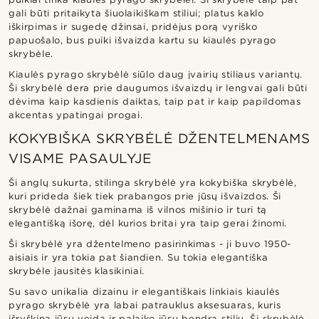
gali būti pritaikyta šiuolaikiškam stiliui; platus kaklo
iškirpimas ir sugedę džinsai, pridėjus porą vyriško
papuošalo, bus puiki išvaizda kartu su kiaulės pyrago
skrybėle.
Kiaulės pyrago skrybėlė siūlo daug įvairių stiliaus variantų.
Ši skrybėlė dera prie daugumos išvaizdų ir lengvai gali būti
dėvima kaip kasdienis daiktas, taip pat ir kaip papildomas
akcentas ypatingai progai.
KOKYBIŠKA SKRYBĖLĖ DŽENTELMENAMS
VISAME PASAULYJE
Ši anglų sukurta, stilinga skrybėlė yra kokybiška skrybėlė,
kuri prideda šiek tiek prabangos prie jūsų išvaizdos. Ši
skrybėlė dažnai gaminama iš vilnos mišinio ir turi tą
elegantišką išorę, dėl kurios britai yra taip gerai žinomi.
Ši skrybėlė yra džentelmeno pasirinkimas - ji buvo 1950-
aisiais ir yra tokia pat šiandien. Su tokia elegantiška
skrybėle jausitės klasikiniai.
Su savo unikalia dizainu ir elegantiškais linkiais kiaulės
pyrago skrybėlė yra labai patrauklus aksesuaras, kuris
išryškina jūsų veidą ir palaiko jūsų bendrą stilių. Ši skrybėlė