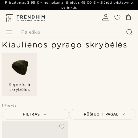
Pristatymas
3,95 €
– nemokamai išleidus
49,00 €
–
žiūrėti pristatymo
parinktis
Paieška
Kiaulienos pyrago skrybėlės
Kepurės ir
skrybėlės
1 Prekės
FILTRAS
RŪŠIUOTI PAGAL
Populiariausias
Naujausia