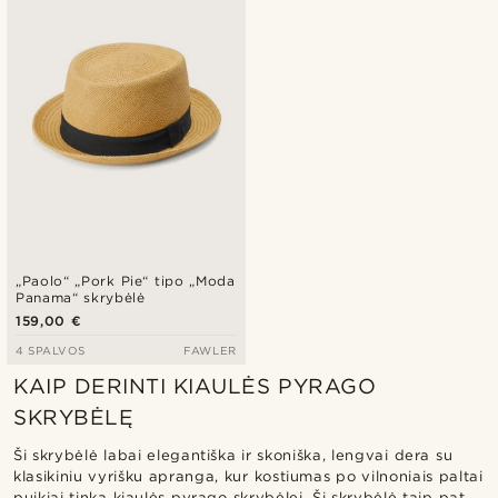
Pigiausia
Brangiausia
„Paolo“ „Pork Pie“ tipo „Moda
Panama“ skrybėlė
159,00 €
4 SPALVOS
FAWLER
KAIP DERINTI KIAULĖS PYRAGO
SKRYBĖLĘ
Ši skrybėlė labai elegantiška ir skoniška, lengvai dera su
klasikiniu vyrišku apranga, kur kostiumas po vilnoniais paltai
puikiai tinka kiaulės pyrago skrybėlei. Ši skrybėlė taip pat