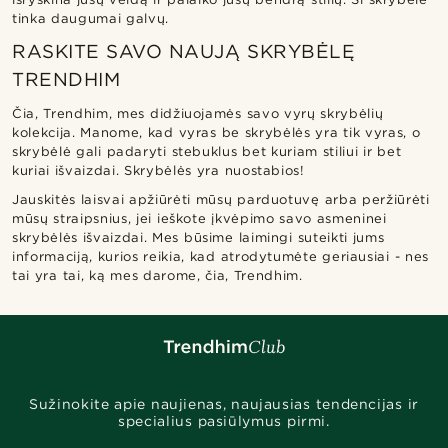
tinka daugumai galvų.
RASKITE SAVO NAUJĄ SKRYBĖLĘ
TRENDHIM
Čia, Trendhim, mes didžiuojamės savo vyrų skrybėlių
kolekcija. Manome, kad vyras be skrybėlės yra tik vyras, o
skrybėlė gali padaryti stebuklus bet kuriam stiliui ir bet
kuriai išvaizdai. Skrybėlės yra nuostabios!
Jauskitės laisvai apžiūrėti mūsų parduotuvę arba peržiūrėti
mūsų straipsnius, jei ieškote įkvėpimo savo asmeninei
skrybėlės išvaizdai. Mes būsime laimingi suteikti jums
informaciją, kurios reikia, kad atrodytumėte geriausiai - nes
tai yra tai, ką mes darome, čia, Trendhim.
Sužinokite apie naujienas, naujausias tendencijas ir
specialius pasiūlymus pirmi.