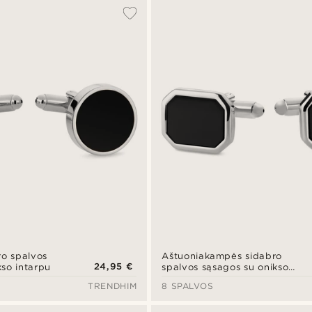
ro spalvos
Aštuoniakampės sidabro
24,95 €
kso intarpu
spalvos sąsagos su onikso
inkrustacija
TRENDHIM
8 SPALVOS