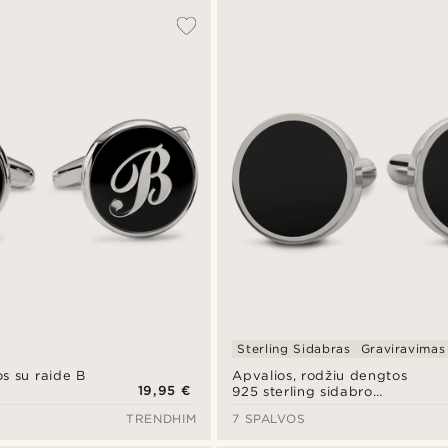
Sterling Sidabras
Graviravimas
s su raide B
Apvalios, rodžiu dengtos
19,95 €
925 sterling sidabro
rankogalių sąsagos su
TRENDHIM
7 SPALVOS
onikso detalėmis