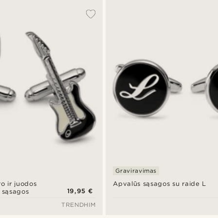
Graviravimas
ro ir juodos
Apvalūs sąsagos su raide L
19,95 €
s sąsagos
TRENDHIM