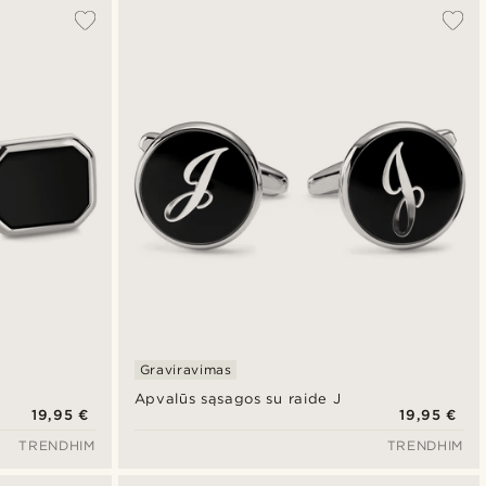
Populiariausias
Naujausia
Pigiausia
Brangiausia
Graviravimas
Apvalūs sąsagos su raide J
19,95 €
19,95 €
TRENDHIM
TRENDHIM