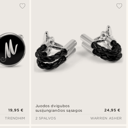
Juodos dvigubos
19,95 €
24,95 €
susijungiančios sąsagos
TRENDHIM
2 SPALVOS
WARREN ASHER