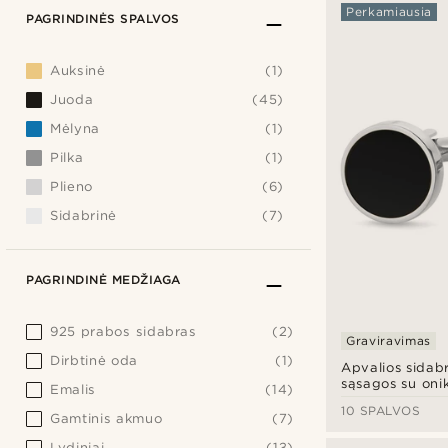
Perkamiausia
PAGRINDINĖS SPALVOS
Auksinė
(1)
Juoda
(45)
Mėlyna
(1)
Pilka
(1)
Plieno
(6)
Sidabrinė
(7)
PAGRINDINĖ MEDŽIAGA
925 prabos sidabras
(2)
Graviravimas
Dirbtinė oda
(1)
Apvalios sidab
sąsagos su oni
Emalis
(14)
10 SPALVOS
Gamtinis akmuo
(7)
Lydiniai
(13)