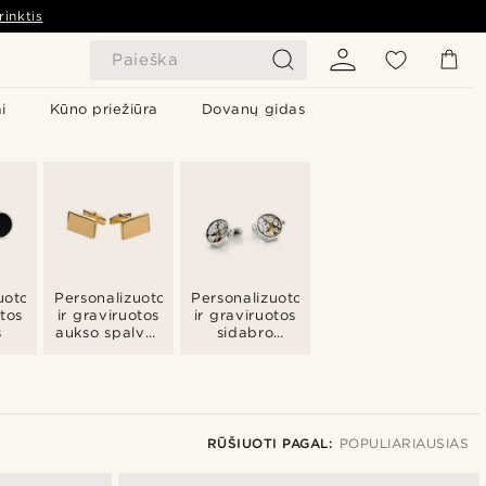
rinktis
Paieška
i
Kūno priežiūra
Dovanų gidas
uotos
Personalizuotos
Personalizuotos
otos
ir graviruotos
ir graviruotos
s
aukso spalvos
sidabro
sąsagos
spalvos
sąsagos
RŪŠIUOTI PAGAL:
POPULIARIAUSIAS