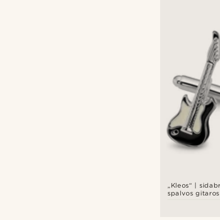
„Kleos“ | sidab
spalvos gitaro