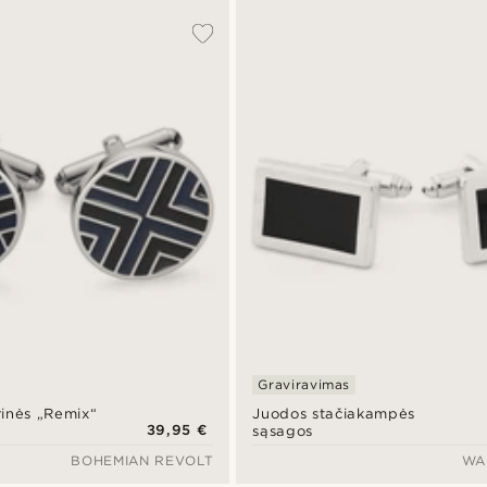
Graviravimas
inės „Remix“
Juodos stačiakampės
39,95 €
sąsagos
BOHEMIAN REVOLT
WA