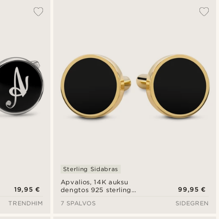
Sterling Sidabras
Apvalios, 14K auksu
19,95 €
99,95 €
dengtos 925 sterling
sidabro rankogalių sąsagos
TRENDHIM
7 SPALVOS
SIDEGREN
su onikso detalėmis