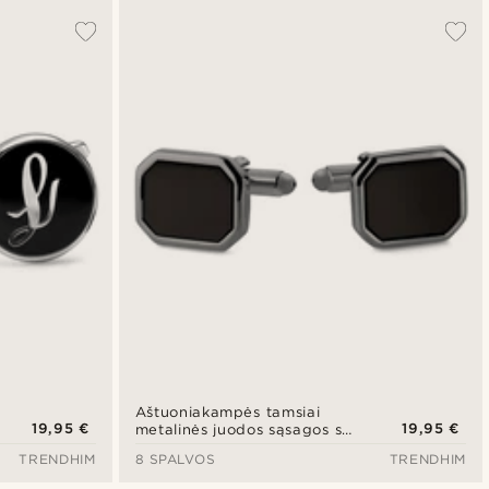
Aštuoniakampės tamsiai
19,95 €
19,95 €
metalinės juodos sąsagos su
onikso inkrustacija
TRENDHIM
8 SPALVOS
TRENDHIM