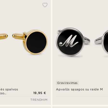
Graviravimas
nės spalvos
Apvalūs sąsagos su raide M
19,95 €
kso
TRENDHIM