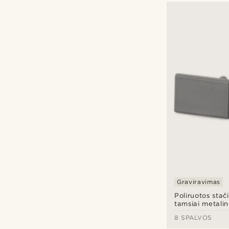
Graviravimas
Poliruotos sta
tamsiai metali
sąsagos
8 SPALVOS