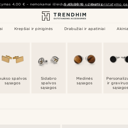
atymas
4,00 €
– nemokamai išleidus
Susisiekite su mumis
49,00 €
–
žiūrėti pristatymo pa
ai
Krepšiai ir piniginės
Drabužiai ir apatiniai
Akinia
Aukso spalvos
Sidabro
Medinės
Personaliz
sąsagos
spalvos
sąsagos
ir graviru
sąsagos
sąsago