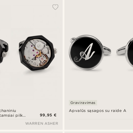
Graviravimas
chaniniu
Apvalūs sąsagos su raide A
99,95 €
amsiai pilko
s su sidabro
WARREN ASHER
atu