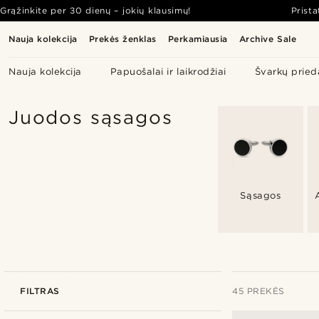
Grąžinkite per 30 dienų – jokių klausimų!
Prist
Nauja kolekcija
Prekės ženklas
Perkamiausia
Archive Sale
Nauja kolekcija
Papuošalai ir laikrodžiai
Švarkų pried
Juodos sąsagos
Sąsagos
FILTRAS
45 PREKĖS