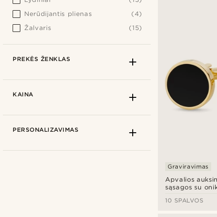
Nerūdijantis plienas
(4)
Žalvaris
(15)
PREKĖS ŽENKLAS
KAINA
PERSONALIZAVIMAS
Graviravimas
Apvalios auksi
sąsagos su oni
inkrustacija
10 SPALVOS