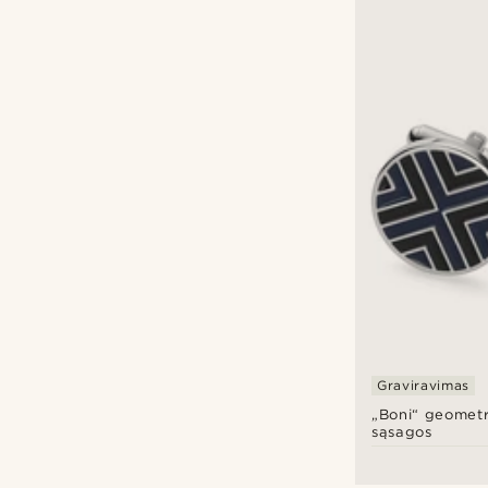
Graviravimas
„Boni“ geometr
sąsagos