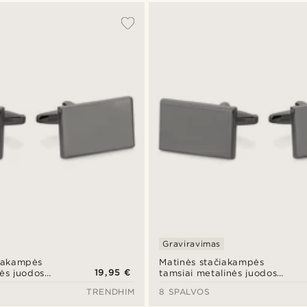
Graviravimas
čiakampės
Matinės stačiakampės
19,95 €
nės juodos
tamsiai metalinės juodos
sąsagos
TRENDHIM
8 SPALVOS