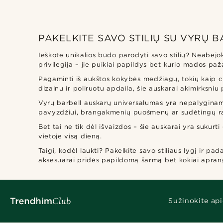
PAKELKITE SAVO STILIŲ SU VYRŲ 
Ieškote unikalios būdo parodyti savo stilių? Neabejok
privilegija – jie puikiai papildys bet kurio mados pa
Pagaminti iš aukštos kokybės medžiagų, tokių kaip ch
dizainu ir poliruotu apdaila, šie auskarai akimirksn
Vyrų barbell auskarų universalumas yra nepalyginamas
pavyzdžiui, brangakmenių puošmenų ar sudėtingų ra
Bet tai ne tik dėl išvaizdos – šie auskarai yra sukur
vietoje visą dieną.
Taigi, kodėl laukti? Pakelkite savo stiliaus lygį ir p
aksesuarai pridės papildomą šarmą bet kokiai apran
Sužinokite api