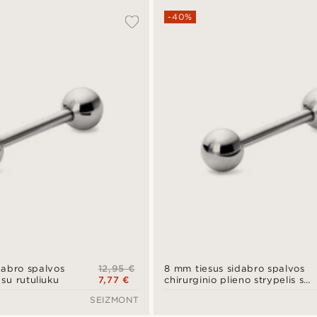
-40%
12,95 €
dabro spalvos
8 mm tiesus sidabro spalvos
7,77 €
 su rutuliuku
chirurginio plieno strypelis su
mažu rutuliuku
SEIZMONT