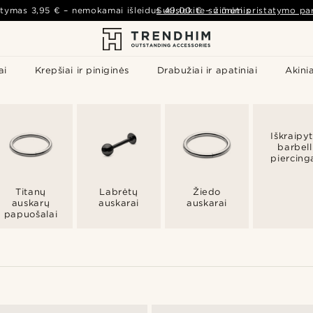
atymas
3,95 €
– nemokamai išleidus
Susisiekite su mumis
49,00 €
–
žiūrėti pristatymo par
ai
Krepšiai ir piniginės
Drabužiai ir apatiniai
Akinia
Iškraipy
barbell
piercing
Titanų
Labrėtų
Žiedo
auskarų
auskarai
auskarai
papuošalai