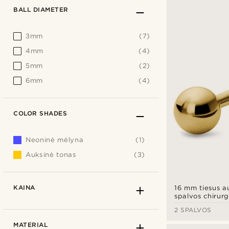
BALL DIAMETER
3mm
(7)
4mm
(4)
5mm
(2)
6mm
(4)
COLOR SHADES
Neoninė mėlyna
(1)
Auksinė tonas
(3)
KAINA
16 mm tiesus a
spalvos chirurg
strypelis su rut
2 SPALVOS
MATERIAL