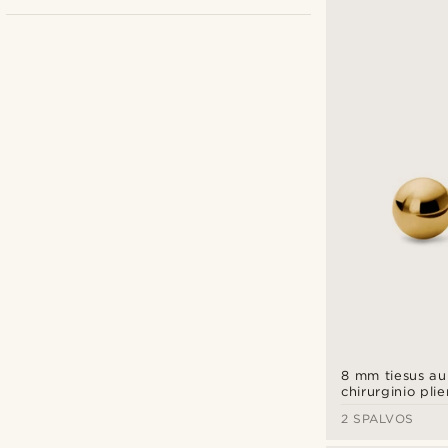
Liežuvis
(7)
Pirsingas
(17)
Lūpa
(2)
6mm
(4)
8mm
(5)
10mm
(1)
1mm
(17)
12mm
(1)
16mm
(6)
Kulkšnų lankai
(17)
Išorinis srieginis
(17)
8 mm tiesus au
chirurginio plie
rutuliuku
2 SPALVOS