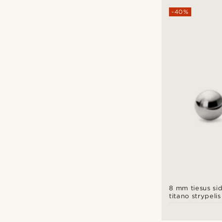
-40%
8 mm tiesus si
titano strypelis