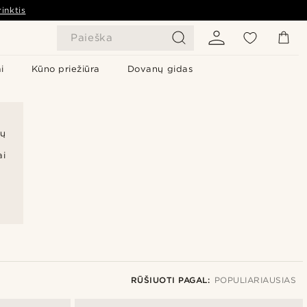
inktis
Paieška
i
Kūno priežiūra
Dovanų gidas
tų
ai
RŪŠIUOTI PAGAL:
POPULIARIAUSIAS