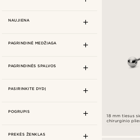
NAUJIENA
PAGRINDINĖ MEDŽIAGA
PAGRINDINĖS SPALVOS
PASIRINKITE DYDĮ
GLASS
POGRUPIS
18 mm tiesus s
Akrilo stiklas
(4)
chirurginio plie
rutuliuku
METAL AND ALLOY
Ne
(17)
PREKĖS ŽENKLAS
Chirurginės kokybės
(11)