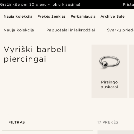
Grąžinkite per 30 dienų – jokių klausimų!
Prist
Nauja kolekcija
Prekės ženklas
Perkamiausia
Archive Sale
Nauja kolekcija
Papuošalai ir laikrodžiai
Švarkų pried
Vyriški barbell
piercingai
Pirsingo
auskarai
FILTRAS
17 PREKĖS