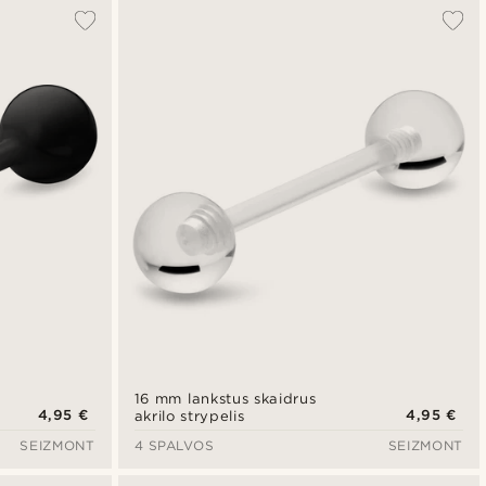
Populiariausias
Naujausia
Pigiausia
Brangiausia
16 mm lankstus skaidrus
4,95 €
4,95 €
akrilo strypelis
SEIZMONT
4 SPALVOS
SEIZMONT