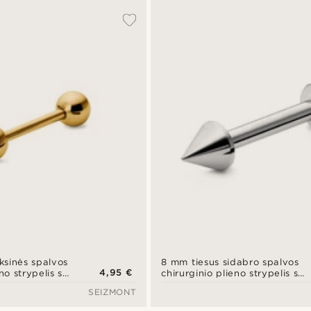
ksinės spalvos
8 mm tiesus sidabro spalvos
4,95 €
no strypelis su
chirurginio plieno strypelis su
smaigaliu
SEIZMONT