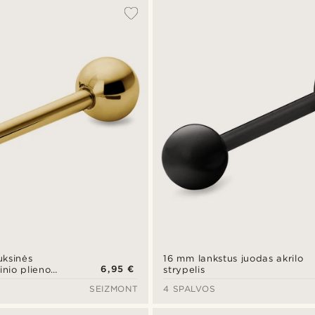
uksinės
16 mm lankstus juodas akrilo
6,95 €
inio plieno
strypelis
uliuku
SEIZMONT
4 SPALVOS