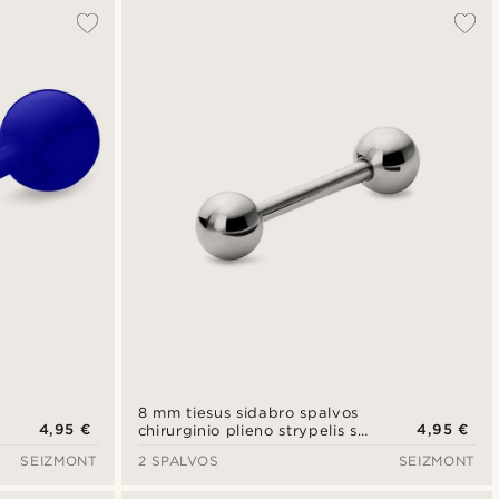
8 mm tiesus sidabro spalvos
4,95 €
4,95 €
chirurginio plieno strypelis su
vidutinio dydžio rutuliuku
SEIZMONT
2 SPALVOS
SEIZMONT