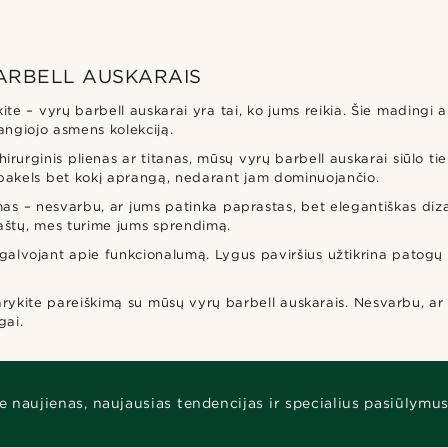
BARBELL AUSKARAIS
ite – vyrų barbell auskarai yra tai, ko jums reikia. Šie madingi 
žangiojo asmens kolekciją.
irurginis plienas ar titanas, mūsų vyrų barbell auskarai siūlo t
iu pakels bet kokį aprangą, nedarant jam dominuojančio.
 – nesvarbu, ar jums patinka paprastas, bet elegantiškas dizain
štų, mes turime jums sprendimą.
ti galvojant apie funkcionalumą. Lygus paviršius užtikrina patogų 
adarykite pareiškimą su mūsų vyrų barbell auskarais. Nesvarbu, ar
gai.
e naujienas, naujausias tendencijas ir specialius pasiūlymus