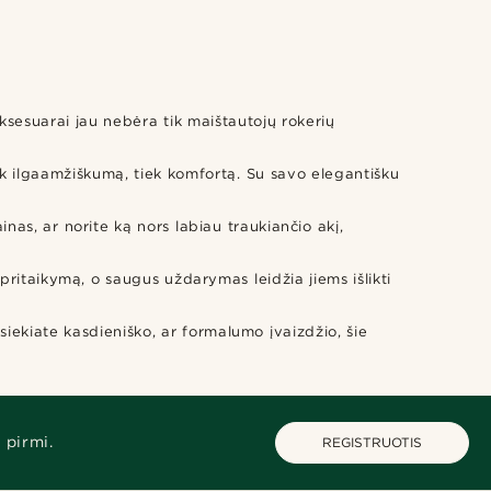
aksesuarai jau nebėra tik maištautojų rokerių
iek ilgaamžiškumą, tiek komfortą. Su savo elegantišku
as, ar norite ką nors labiau traukiančio akį,
pritaikymą, o saugus uždarymas leidžia jiems išlikti
 siekiate kasdieniško, ar formalumo įvaizdžio, šie
 pirmi.
REGISTRUOTIS