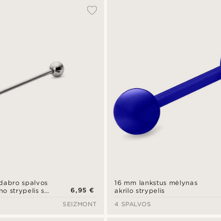
idabro spalvos
16 mm lankstus mėlynas
6,95 €
no strypelis su
akrilo strypelis
SEIZMONT
4 SPALVOS