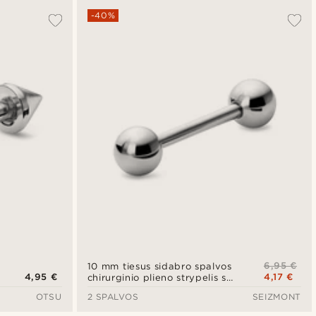
-40%
6,95 €
10 mm tiesus sidabro spalvos
4,95 €
4,17 €
chirurginio plieno strypelis su
rutuliuku
OTSU
2 SPALVOS
SEIZMONT