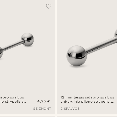
dabro spalvos
12 mm tiesus sidabro spalvos
4,95 €
no strypelis su
chirurginio plieno strypelis su
rutuliuku
SEIZMONT
2 SPALVOS