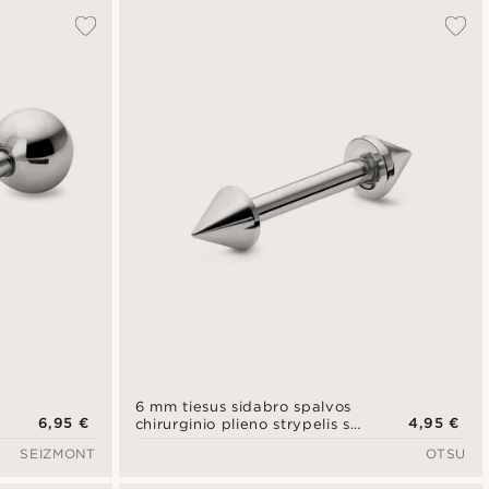
6 mm tiesus sidabro spalvos
6,95 €
4,95 €
chirurginio plieno strypelis su
smaigaliu
SEIZMONT
OTSU