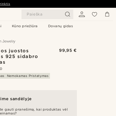
rinktis
Paieška
i
Kūno priežiūra
Dovanų gidas
os juostos
99,95 €
s 925 sidabro
as
.0
mas
Nemokamas Pristatymas
ime sandėlyje
ite gauti pranešimą, kai produktas vėl
ieinamas?