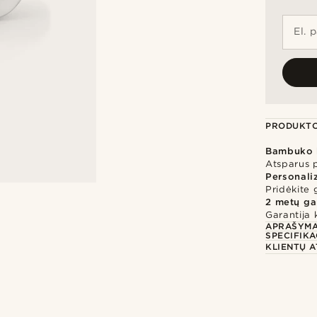
El. 
PRODUKTO
Bambuko 
Atsparus p
Personali
Pridėkite 
2 metų ga
Garantija 
APRAŠYM
SPECIFIKA
KLIENTŲ A