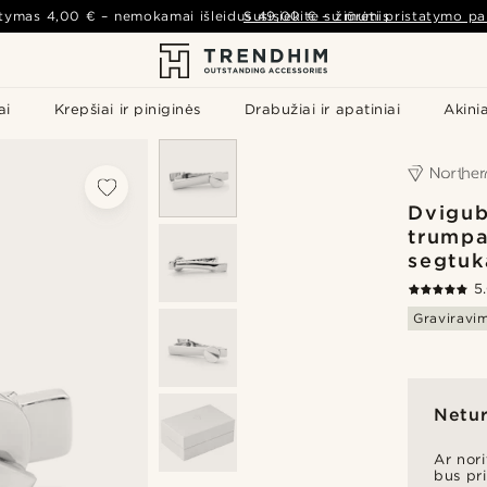
atymas
4,00 €
– nemokamai išleidus
Susisiekite su mumis
49,00 €
–
žiūrėti pristatymo pa
ai
Krepšiai ir piniginės
Drabužiai ir apatiniai
Akinia
Dvigub
trumpa
segtuk
5
Graviravi
Netur
Ar nor
bus pr