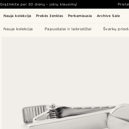
Grąžinkite per 30 dienų – jokių klausimų!
Prist
Nauja kolekcija
Prekės ženklas
Perkamiausia
Archive Sale
Nauja kolekcija
Papuošalai ir laikrodžiai
Švarkų pried