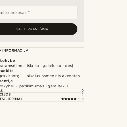
pašto adresas *
GAUTI PRANEŠIMĄ
 INFORMACIJA
kokybė
atamsėjimui, išlaiko ilgalaikį spindesį
zuokite
graviruotę – unikalus asmeninis akcentas
rantija
kokybei – patikimumas ilgam laikui
AS
CIJOS
TSILIEPIMAI
5.0