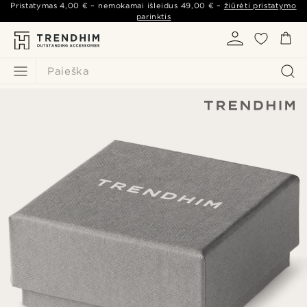
Pristatymas
4,00 €
– nemokamai išleidus
49,00 €
–
žiūrėti pristatymo
parinktis
Paieška