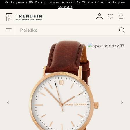
Pristatymas
3,95 €
– nemokamai išleidus
49,00 €
–
žiūrėti pristatymo
parinktis
Paieška