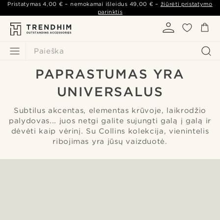
Pristatymas
4,00 €
– nemokamai išleidus
49,00 €
–
žiūrėti pristatymo
parinktis
Paieška
PAPRASTUMAS YRA
UNIVERSALUS
Subtilus akcentas, elementas krūvoje, laikrodžio
palydovas... juos netgi galite sujungti galą į galą ir
dėvėti kaip vėrinį. Su Collins kolekcija, vienintelis
ribojimas yra jūsų vaizduotė.