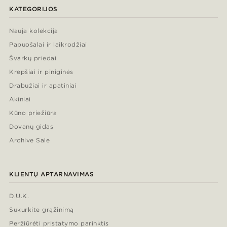
KATEGORIJOS
Nauja kolekcija
Papuošalai ir laikrodžiai
Švarkų priedai
Krepšiai ir piniginės
Drabužiai ir apatiniai
Akiniai
Kūno priežiūra
Dovanų gidas
Archive Sale
KLIENTŲ APTARNAVIMAS
D.U.K.
Sukurkite grąžinimą
Peržiūrėti pristatymo parinktis