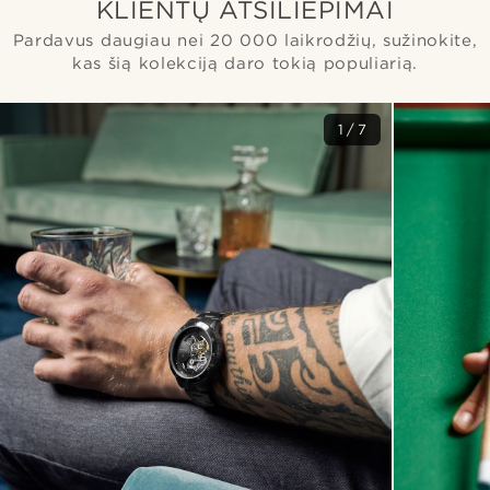
KLIENTŲ ATSILIEPIMAI
Pardavus daugiau nei 20 000 laikrodžių, sužinokite,
kas šią kolekciją daro tokią populiarią.
1/7