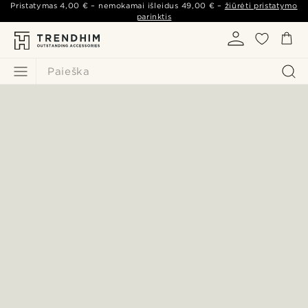
Pristatymas
4,00 €
– nemokamai išleidus
49,00 €
–
žiūrėti pristatymo
parinktis
Paieška