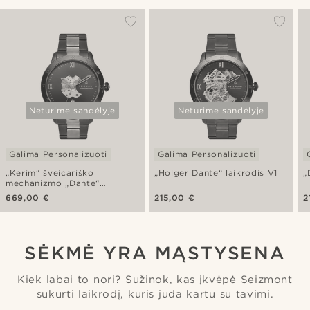
Neturime sandėlyje
Neturime sandėlyje
Galima Personalizuoti
Galima Personalizuoti
„Kerim“ šveicariško
„Holger Dante“ laikrodis V1
„
mechanizmo „Dante“
laikrodis
669,00 €
215,00 €
2
SĖKMĖ YRA MĄSTYSENA
Kiek labai to nori? Sužinok, kas įkvėpė Seizmont
sukurti laikrodį, kuris juda kartu su tavimi.