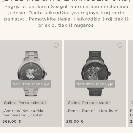
Pagrįstos patikimu Seagull automatinio mechaninio
judesio, Dante laikrodžiai yra reginys, kurį verta
pamatyti. Pamatykite tiesiai į laikrodžio širdį tiek iš
priekio, tiek iš nugaros.
Neturime sandėlyje
Neturime sandėlyje
Galima Personalizuoti
Galima Personalizuoti
„Andreas“ šveicariško
„Dennis Dante“ laikrodis V1
R
mechanizmo „Dante“
D
laikrodis
669,00 €
215,00 €
2