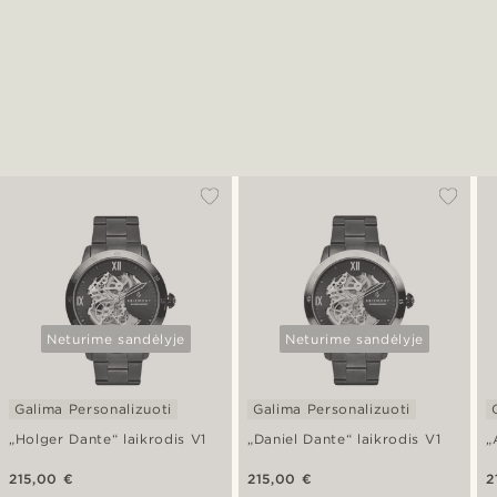
Neturime sandėlyje
Neturime sandėlyje
Galima Personalizuoti
Galima Personalizuoti
„Holger Dante“ laikrodis V1
„Daniel Dante“ laikrodis V1
„
215,00 €
215,00 €
2