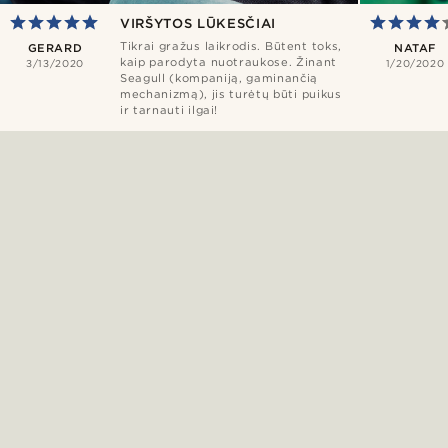
VIRŠYTOS LŪKESČIAI
Tikrai gražus laikrodis. Būtent toks,
GERARD
NATAF
kaip parodyta nuotraukose. Žinant
3/13/2020
1/20/2020
Seagull (kompaniją, gaminančią
mechanizmą), jis turėtų būti puikus
ir tarnauti ilgai!