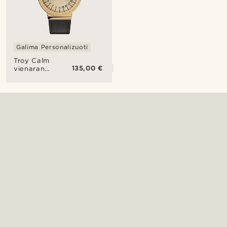
Galima Personalizuoti
Troy Calm
135,00 €
vienarankis
24
valandų
laikrodis