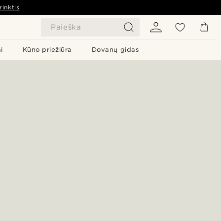
rinktis
Paieška
i
Kūno priežiūra
Dovanų gidas