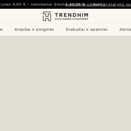
atymas
4,00 €
– nemokamai išleidus
Susisiekite su mumis
49,00 €
–
žiūrėti pristatymo pa
ai
Krepšiai ir piniginės
Drabužiai ir apatiniai
Akinia