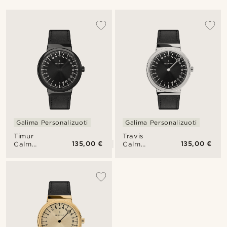
Galima Personalizuoti
Galima Personalizuoti
Timur
Travis
135,00 €
135,00 €
Calm
Calm
vienarankis
vienarankis
24
24
valandų
valandų
laikrodis
laikrodis