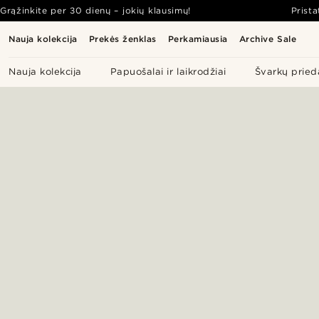
Grąžinkite per 30 dienų – jokių klausimų!
Prist
Nauja kolekcija
Prekės ženklas
Perkamiausia
Archive Sale
Nauja kolekcija
Papuošalai ir laikrodžiai
Švarkų pried