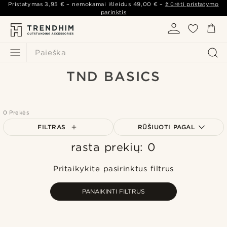
Pristatymas
3,95 €
– nemokamai išleidus
49,00 €
–
žiūrėti pristatymo
parinktis
Paieška
TND BASICS
0 Prekės
FILTRAS
RŪŠIUOTI PAGAL
rasta prekių: 0
Populiariausias
Naujausia
Pritaikykite pasirinktus filtrus
Pigiausia
Brangiausia
PANAIKINTI FILTRUS