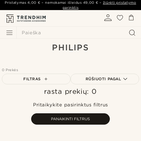
Pristatymas
4,00 €
– nemokamai išleidus
49,00 €
–
žiūrėti pristatymo
parinktis
Paieška
PHILIPS
0 Prekės
FILTRAS
RŪŠIUOTI PAGAL
rasta prekių: 0
Populiariausias
Naujausia
Pritaikykite pasirinktus filtrus
Pigiausia
Brangiausia
PANAIKINTI FILTRUS