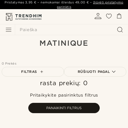
Pristatymas
3,95 €
– nemokamai išleidus
49,00 €
–
žiūrėti pristatymo
parinktis
Paieška
MATINIQUE
0 Prekės
FILTRAS
RŪŠIUOTI PAGAL
rasta prekių: 0
Populiariausias
Naujausia
Pritaikykite pasirinktus filtrus
Pigiausia
Brangiausia
PANAIKINTI FILTRUS