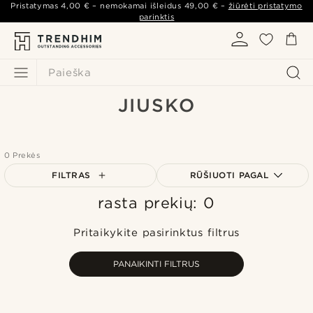
Pristatymas
4,00 €
– nemokamai išleidus
49,00 €
–
žiūrėti pristatymo
parinktis
Paieška
JIUSKO
0 Prekės
FILTRAS
RŪŠIUOTI PAGAL
rasta prekių: 0
Populiariausias
Naujausia
Pritaikykite pasirinktus filtrus
Pigiausia
Brangiausia
PANAIKINTI FILTRUS