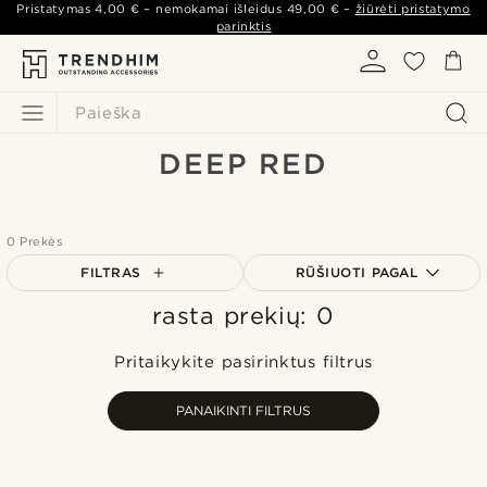
Pristatymas
4,00 €
– nemokamai išleidus
49,00 €
–
žiūrėti pristatymo
parinktis
Paieška
DEEP RED
0 Prekės
FILTRAS
RŪŠIUOTI PAGAL
rasta prekių: 0
Populiariausias
Naujausia
Pritaikykite pasirinktus filtrus
Pigiausia
Brangiausia
PANAIKINTI FILTRUS