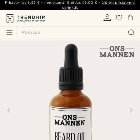
Pristatymas
3,95 €
– nemokamai išleidus
49,00 €
–
žiūrėti pristatymo
parinktis
Paieška