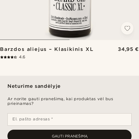
Barzdos aliejus – Klasikinis XL
34,95 €
4.6
Neturime sandėlyje
Ar norite gauti pranešimą, kai produktas vėl bus
prieinamas?
El. pašto adresas *
GAUTI PRANEŠIMĄ