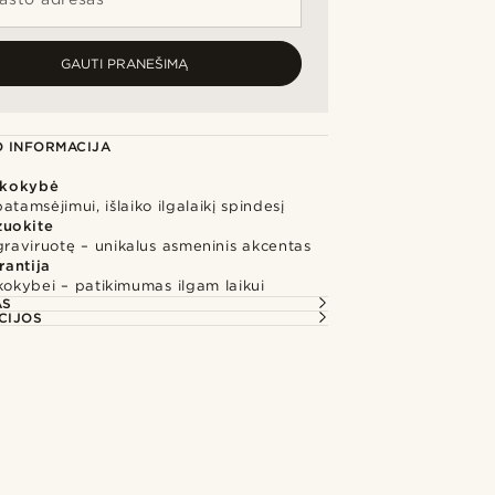
GAUTI PRANEŠIMĄ
 INFORMACIJA
kokybė
atamsėjimui, išlaiko ilgalaikį spindesį
zuokite
graviruotę – unikalus asmeninis akcentas
rantija
kokybei – patikimumas ilgam laikui
AS
CIJOS