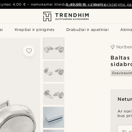
atymas
4,00 €
– nemokamai išleidus
Susisiekite su mumis
49,00 €
–
žiūrėti pristatymo pa
ai
Krepšiai ir piniginės
Drabužiai ir apatiniai
Akinia
Baltas
sidabr
Graviravi
Netur
Ar nor
bus pr
El. 