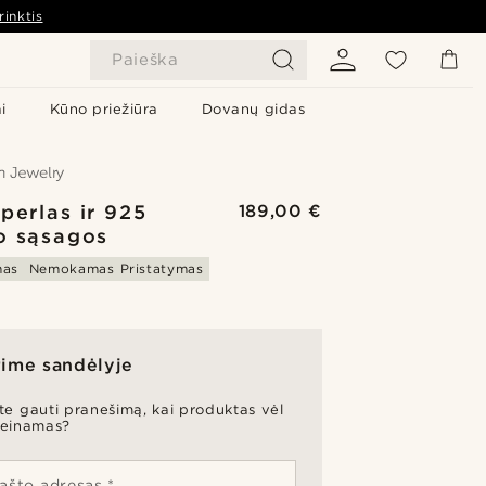
rinktis
Paieška
i
Kūno priežiūra
Dovanų gidas
 perlas ir 925
189,00 €
o sąsagos
mas
Nemokamas Pristatymas
ime sandėlyje
ite gauti pranešimą, kai produktas vėl
ieinamas?
pašto adresas *