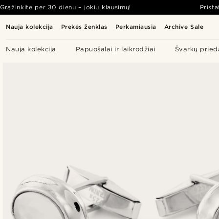
Grąžinkite per 30 dienų – jokių klausimų!
Prist
Nauja kolekcija
Prekės ženklas
Perkamiausia
Archive Sale
Nauja kolekcija
Papuošalai ir laikrodžiai
Švarkų pried