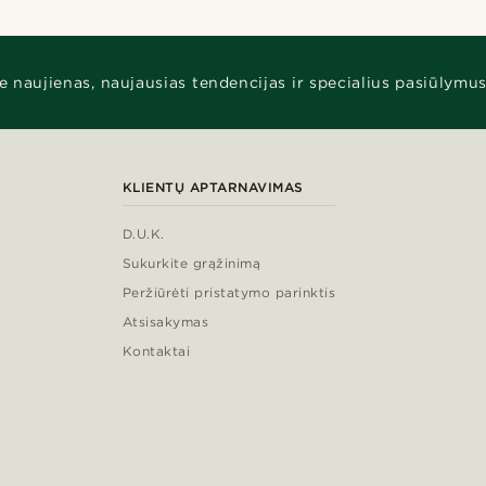
e naujienas, naujausias tendencijas ir specialius pasiūlymus
KLIENTŲ APTARNAVIMAS
D.U.K.
Sukurkite grąžinimą
Peržiūrėti pristatymo parinktis
Atsisakymas
Kontaktai