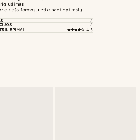
rigludimas
 prie riešo formos, užtikrinant optimalų
AS
CIJOS
TSILIEPIMAI
4.5