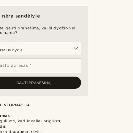
 nėra sandėlyje
te gauti pranešimą, kai ši dydžio vėl
ieinama?
pašto adresas *
GAUTI PRANEŠIMĄ
 INFORMACIJA
jamas
uliuoti, kad idealiai priglustų
dis
inka daugumai riešų