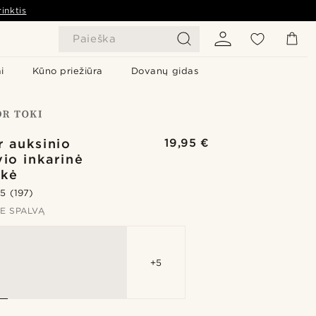
inktis
Paieška
i
Kūno priežiūra
Dovanų gidas
r auksinio
19,95 €
vio inkarinė
nkė
.5
(197)
TE SPALVĄ
+5