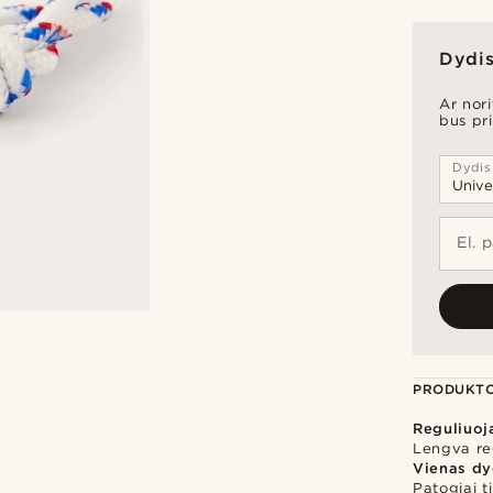
Dydis
Ar nori
bus pr
Dydis
El. 
PRODUKTO
Reguliuo
Lengva reg
Vienas dy
Patogiai t