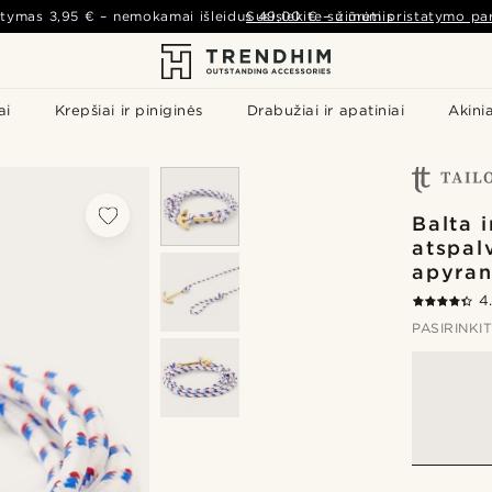
atymas
3,95 €
– nemokamai išleidus
Susisiekite su mumis
49,00 €
–
žiūrėti pristatymo par
ai
Krepšiai ir piniginės
Drabužiai ir apatiniai
Akinia
Balta i
atspal
apyra
4
PASIRINKI