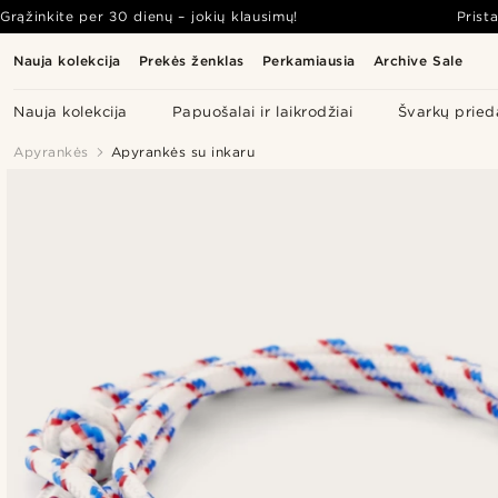
Grąžinkite per 30 dienų – jokių klausimų!
Prist
Nauja kolekcija
Prekės ženklas
Perkamiausia
Archive Sale
Nauja kolekcija
Papuošalai ir laikrodžiai
Švarkų pried
Apyrankės
Apyrankės su inkaru