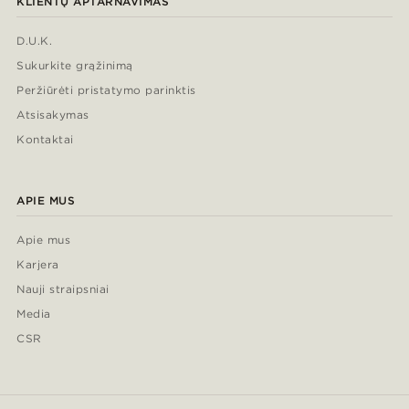
KLIENTŲ APTARNAVIMAS
D.U.K.
Sukurkite grąžinimą
Peržiūrėti pristatymo parinktis
Atsisakymas
Kontaktai
APIE MUS
Apie mus
Karjera
Nauji straipsniai
Media
CSR