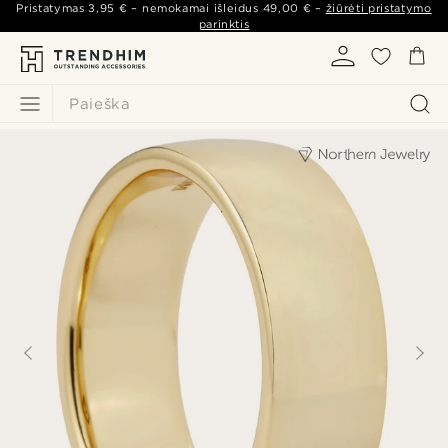
Pristatymas
3,95 €
– nemokamai išleidus
49,00 €
–
žiūrėti pristatymo
parinktis
Paieška