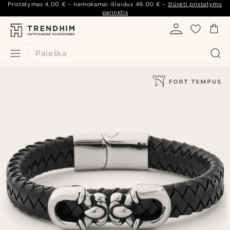
Pristatymas
4,00 €
– nemokamai išleidus
49,00 €
–
žiūrėti pristatymo
parinktis
Paieška